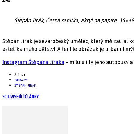
4694
Štěpán Jirák, Černá sanitka, akryl na papíře, 35×4
Štěpán Jirák je severočeský umělec, který mě zaujal k
estetika mého dětství. A tenhle obrázek je urbánní mýt
Instagram Štěpána Jiráka
– miluju i ty jeho autobusy a 
ŠTÍTKY
OBRAZY
ŠTĚPÁN JIRÁK
SOUVISEJÍCÍ ČLÁNKY