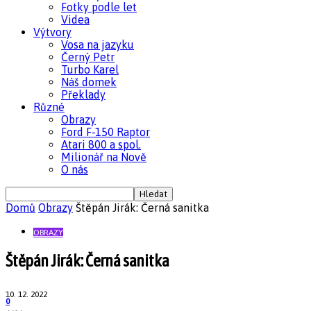
Fotky podle let
Videa
Výtvory
Vosa na jazyku
Černý Petr
Turbo Karel
Náš domek
Překlady
Různé
Obrazy
Ford F-150 Raptor
Atari 800 a spol.
Milionář na Nově
O nás
Domů
Obrazy
Štěpán Jirák: Černá sanitka
OBRAZY
Štěpán Jirák: Černá sanitka
10. 12. 2022
0