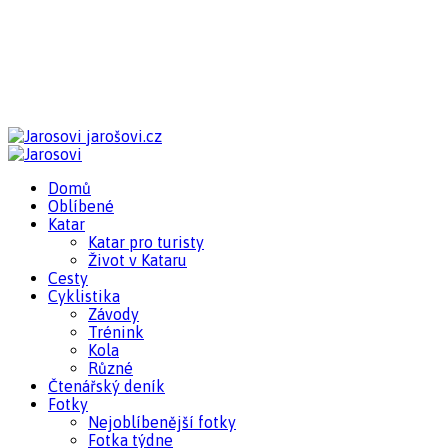
jarošovi.cz
Domů
Oblíbené
Katar
Katar pro turisty
Život v Kataru
Cesty
Cyklistika
Závody
Trénink
Kola
Různé
Čtenářský deník
Fotky
Nejoblíbenější fotky
Fotka týdne