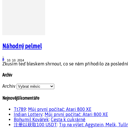
Náhodný pelmel
6
10. 10. 2014
Zkusím teď bleskem shrnout, co se nám přihodilo za poslední 
Archiv
Archiv
Nejnovější komentáře
Tt789
:
Můj první počítač: Atari 800 XE
Indian Lottery
:
Můj první počítač: Atari 800 XE
Bohumil Kovářek
:
Cesta k cukrárně
注册以获取100 USDT
:
Tip na výlet: Aggstein, Melk, Tull