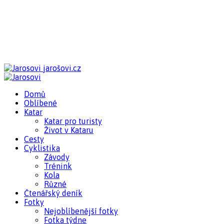
jarošovi.cz
Domů
Oblíbené
Katar
Katar pro turisty
Život v Kataru
Cesty
Cyklistika
Závody
Trénink
Kola
Různé
Čtenářský deník
Fotky
Nejoblíbenější fotky
Fotka týdne