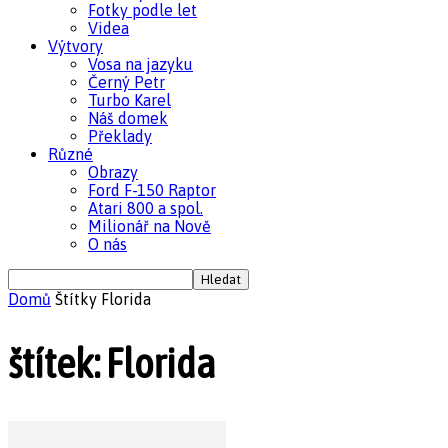
Fotky podle let
Videa
Výtvory
Vosa na jazyku
Černý Petr
Turbo Karel
Náš domek
Překlady
Různé
Obrazy
Ford F-150 Raptor
Atari 800 a spol.
Milionář na Nově
O nás
Domů
Štítky
Florida
štítek: Florida