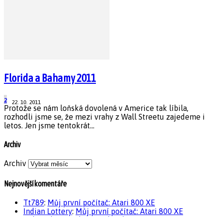
Florida a Bahamy 2011
2
22. 10. 2011
Protože se nám loňská dovolená v Americe tak líbila,
rozhodli jsme se, že mezi vrahy z Wall Streetu zajedeme i
letos. Jen jsme tentokrát...
Archiv
Archiv
Nejnovější komentáře
Tt789
:
Můj první počítač: Atari 800 XE
Indian Lottery
:
Můj první počítač: Atari 800 XE