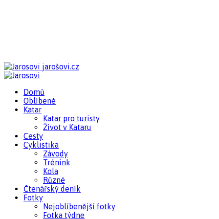
jarošovi.cz
Domů
Oblíbené
Katar
Katar pro turisty
Život v Kataru
Cesty
Cyklistika
Závody
Trénink
Kola
Různé
Čtenářský deník
Fotky
Nejoblíbenější fotky
Fotka týdne