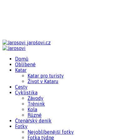
jarošovi.cz
Domů
Oblíbené
Katar
Katar pro turisty
Život v Kataru
Cesty
Cyklistika
Závody
Trénink
Kola
Různé
Čtenářský deník
Fotky
Nejoblíbenější fotky
Fotka týdne