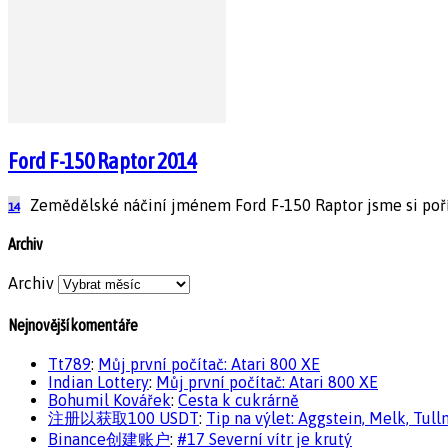
Ford F-150 Raptor 2014
Zemědělské náčiní jménem Ford F-150 Raptor jsme si pořídi
14
Archiv
Archiv
Nejnovější komentáře
Tt789
:
Můj první počítač: Atari 800 XE
Indian Lottery
:
Můj první počítač: Atari 800 XE
Bohumil Kovářek
:
Cesta k cukrárně
注册以获取100 USDT
:
Tip na výlet: Aggstein, Melk, Tull
Binance创建账户
:
#17 Severní vítr je krutý