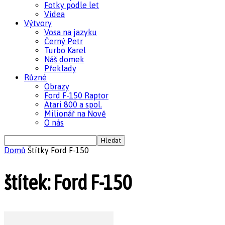
Fotky podle let
Videa
Výtvory
Vosa na jazyku
Černý Petr
Turbo Karel
Náš domek
Překlady
Různé
Obrazy
Ford F-150 Raptor
Atari 800 a spol.
Milionář na Nově
O nás
Domů
Štítky
Ford F-150
štítek: Ford F-150