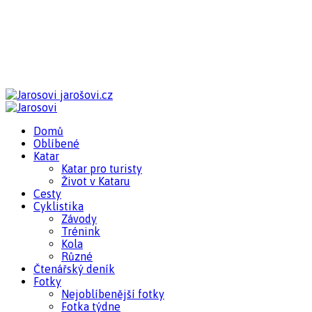
jarošovi.cz
Domů
Oblíbené
Katar
Katar pro turisty
Život v Kataru
Cesty
Cyklistika
Závody
Trénink
Kola
Různé
Čtenářský deník
Fotky
Nejoblíbenější fotky
Fotka týdne