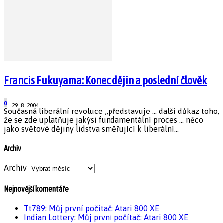
Francis Fukuyama: Konec dějin a poslední člověk
0
29. 8. 2004
Současná liberální revoluce „představuje ... další důkaz toho,
že se zde uplatňuje jakýsi fundamentální proces ... něco
jako světové dějiny lidstva směřující k liberální...
Archiv
Archiv
Nejnovější komentáře
Tt789
:
Můj první počítač: Atari 800 XE
Indian Lottery
:
Můj první počítač: Atari 800 XE