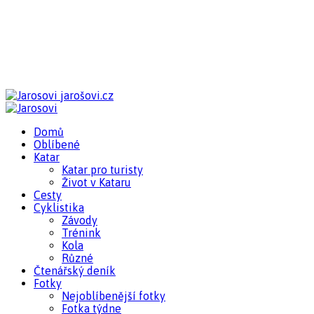
jarošovi.cz
Domů
Oblíbené
Katar
Katar pro turisty
Život v Kataru
Cesty
Cyklistika
Závody
Trénink
Kola
Různé
Čtenářský deník
Fotky
Nejoblíbenější fotky
Fotka týdne