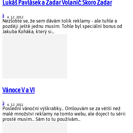
Lukáš Pavlásek a Zadar Volanič: Skoro Zadar
3
6. 12. 2012
Nezlobte se, že sem dávám tolik reklamy - ale tuhle a
později ještě jednu musím. Tohle byl speciální bonus od
Jakuba Koháka, který si...
Vánoce V a VI
2
6. 12. 2011
Poslední vánoční výškrabky... Omlouvám se za větší než
malé množství reklamy na tomto webu, ale doject tu sérii
prostě musím... Sám to tu používám...