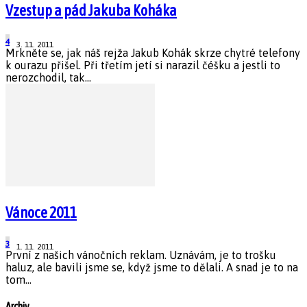
Vzestup a pád Jakuba Koháka
4
3. 11. 2011
Mrkněte se, jak náš rejža Jakub Kohák skrze chytré telefony
k ourazu přišel. Při třetím jetí si narazil čéšku a jestli to
nerozchodil, tak...
Vánoce 2011
3
1. 11. 2011
První z našich vánočních reklam. Uznávám, je to trošku
haluz, ale bavili jsme se, když jsme to dělali. A snad je to na
tom...
Archiv