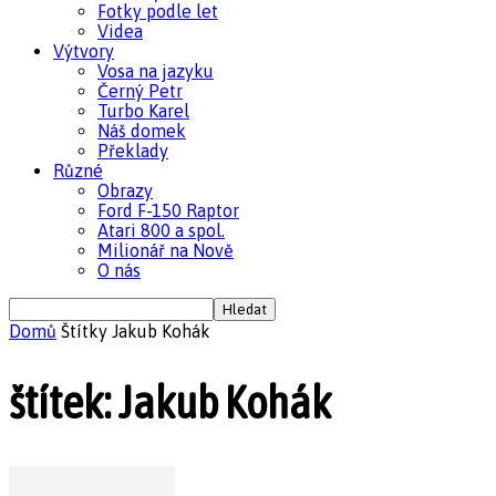
Fotky podle let
Videa
Výtvory
Vosa na jazyku
Černý Petr
Turbo Karel
Náš domek
Překlady
Různé
Obrazy
Ford F-150 Raptor
Atari 800 a spol.
Milionář na Nově
O nás
Domů
Štítky
Jakub Kohák
štítek: Jakub Kohák