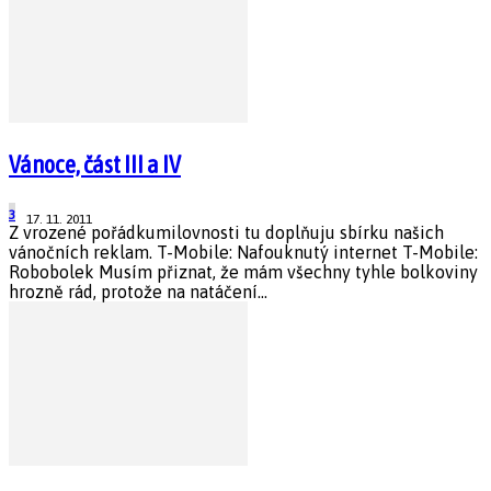
Vánoce, část III a IV
3
17. 11. 2011
Z vrozené pořádkumilovnosti tu doplňuju sbírku našich
vánočních reklam. T-Mobile: Nafouknutý internet T-Mobile:
Robobolek Musím přiznat, že mám všechny tyhle bolkoviny
hrozně rád, protože na natáčení...