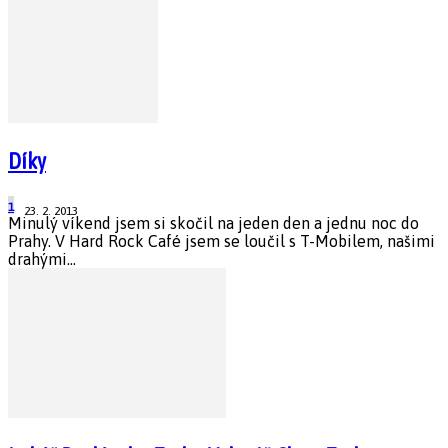
Díky
1
23. 2. 2013
Minulý víkend jsem si skočil na jeden den a jednu noc do
Prahy. V Hard Rock Café jsem se loučil s T-Mobilem, našimi
drahými...