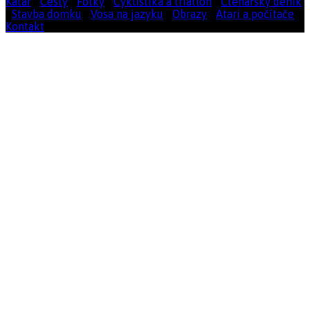
Katar
|
Cesty
|
Fotky
|
Cyklistika a triatlon
|
Čtenářský deník
|
Stavba domku
|
Vosa na jazyku
|
Obrazy
|
Atari a počítače
|
Kontakt