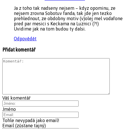
Ja z toho tak nadseny nejsem – kdyz opominu, ze
nejsem zrovna Sobotuv fanda, tak jde jen tezko
prehlednout, ze obdobny motiv (v)olej mel vodafone
pred par mesici s Keckama na Luznici (?!)
Uvidime jak na tom budou ty dalsi.
Odpovědět
Přidat komentář
Váš komentář
Jméno
Tohle nevypadá jako email!
Email (zůstane tajný)