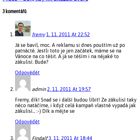
3 komentářů
fremy
1. 11. 2011 At 22:52
Já se bavil, moc. A reklamu si dnes pouštím už po
patnácté. Jestli toto je jen začátek, máme se na
Vánoce na co těšit. A já se těším i na nějaké to
zákulisí. Bude?
Odpovědět
admin
2. 11. 2011 At 19:57
Fremy, dík! Snad se i další budou líbit! Ze zákulisí taky
něco natáčíme, i když celá kampaň vlastně vypadá jak
zákulisí… :-) Dík a mějte se
Odpovědět
Findalf
3. 11. 2011 At 18:44