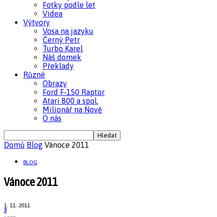
Fotky podle let
Videa
Výtvory
Vosa na jazyku
Černý Petr
Turbo Karel
Náš domek
Překlady
Různé
Obrazy
Ford F-150 Raptor
Atari 800 a spol.
Milionář na Nově
O nás
Domů
Blog
Vánoce 2011
BLOG
Vánoce 2011
1. 11. 2011
3