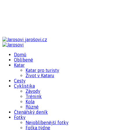
jarošovi.cz
Domů
Oblíbené
Katar
Katar pro turisty
Život v Kataru
Cesty
Cyklistika
Závody
Trénink
Kola
Různé
Čtenářský deník
Fotky
Nejoblíbenější fotky
Fotka týdne