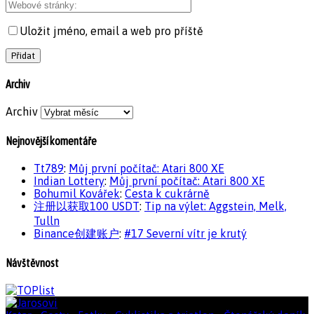
Uložit jméno, email a web pro příště
Archiv
Archiv
Nejnovější komentáře
Tt789
:
Můj první počítač: Atari 800 XE
Indian Lottery
:
Můj první počítač: Atari 800 XE
Bohumil Kovářek
:
Cesta k cukrárně
注册以获取100 USDT
:
Tip na výlet: Aggstein, Melk,
Tulln
Binance创建账户
:
#17 Severní vítr je krutý
Návštěvnost