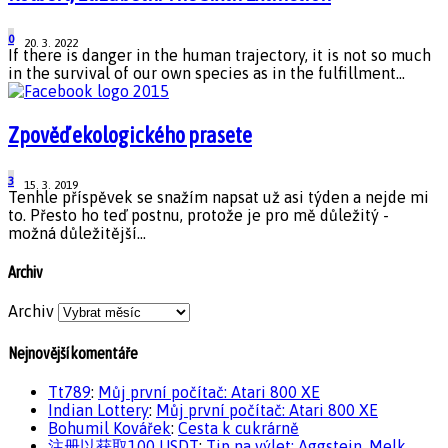
0
20. 3. 2022
If there is danger in the human trajectory, it is not so much
in the survival of our own species as in the fulfillment...
Zpověď ekologického prasete
3
15. 3. 2019
Tenhle příspěvek se snažím napsat už asi týden a nejde mi
to. Přesto ho teď postnu, protože je pro mě důležitý -
možná důležitější...
Archiv
Archiv
Nejnovější komentáře
Tt789
:
Můj první počítač: Atari 800 XE
Indian Lottery
:
Můj první počítač: Atari 800 XE
Bohumil Kovářek
:
Cesta k cukrárně
注册以获取100 USDT
:
Tip na výlet: Aggstein, Melk,