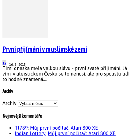
První přijímání v muslimské zemi
12
16. 5. 2015
Timi dneska měla velkou slávu - první svaté přijímání. Já
vím, v ateistickém Česku se to nenosí, ale pro spoustu lidí
to hodně znamená....
Archiv
Archiv
Nejnovější komentáře
Tt789
:
Můj první počítač: Atari 800 XE
Indian Lottery
:
Můj první počítač: Atari 800 XE