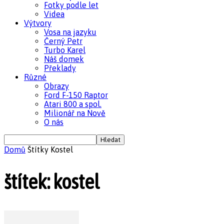
Fotky podle let
Videa
Výtvory
Vosa na jazyku
Černý Petr
Turbo Karel
Náš domek
Překlady
Různé
Obrazy
Ford F-150 Raptor
Atari 800 a spol.
Milionář na Nově
O nás
Domů
Štítky
Kostel
štítek: kostel