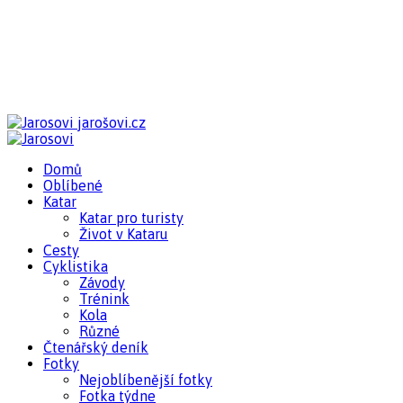
jarošovi.cz
Domů
Oblíbené
Katar
Katar pro turisty
Život v Kataru
Cesty
Cyklistika
Závody
Trénink
Kola
Různé
Čtenářský deník
Fotky
Nejoblíbenější fotky
Fotka týdne