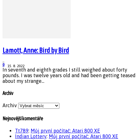
Lamott, Anne: Bird by Bird
0
15. 8. 2022
In seventh and eighth grades I still weighed about forty
pounds. I was twelve years old and had been getting teased
about my strange...
Archiv
Archiv
Nejnovější komentáře
Tt789
:
Můj první počítač: Atari 800 XE
Indian Lottery
:
Můj první počítač: Atari 800 XE