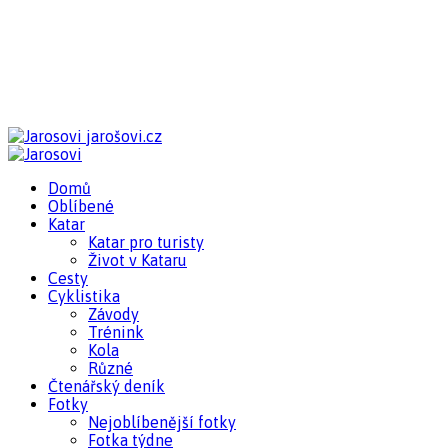
jarošovi.cz
Domů
Oblíbené
Katar
Katar pro turisty
Život v Kataru
Cesty
Cyklistika
Závody
Trénink
Kola
Různé
Čtenářský deník
Fotky
Nejoblíbenější fotky
Fotka týdne