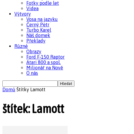
Fotky podle let
Videa
Výtvory
Vosa na jazyku
Černý Petr
Turbo Karel
Náš domek
Překlady
Různé
Obrazy
Ford F-150 Raptor
Atari 800 a spol.
Milionář na Nově
O nás
Domů
Štítky
Lamott
štítek: Lamott