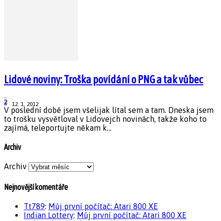
Lidové noviny: Troška povídání o PNG a tak vůbec
2
12. 1. 2012
V poslední době jsem všelijak lítal sem a tam. Dneska jsem
to trošku vysvětloval v Lidovejch novinách, takže koho to
zajímá, teleportujte někam k...
Archiv
Archiv
Nejnovější komentáře
Tt789
:
Můj první počítač: Atari 800 XE
Indian Lottery
:
Můj první počítač: Atari 800 XE