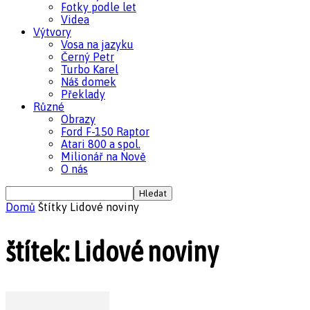
Fotky podle let
Videa
Výtvory
Vosa na jazyku
Černý Petr
Turbo Karel
Náš domek
Překlady
Různé
Obrazy
Ford F-150 Raptor
Atari 800 a spol.
Milionář na Nově
O nás
Domů
Štítky
Lidové noviny
štítek: Lidové noviny