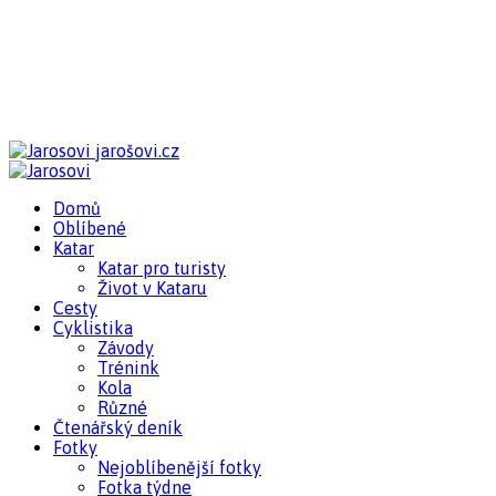
jarošovi.cz
Domů
Oblíbené
Katar
Katar pro turisty
Život v Kataru
Cesty
Cyklistika
Závody
Trénink
Kola
Různé
Čtenářský deník
Fotky
Nejoblíbenější fotky
Fotka týdne