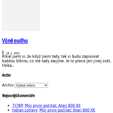
Vůně oudhu
3
18. 1. 2013
Říkal jsem si, že když jsem tady, tak si budu zapisovat
každou blbinu, co mě tady zaujme. Je to přece jen jinej svět,
třeba...
Archiv
Archiv
Nejnovější komentáře
Tt789
:
Můj první počítač: Atari 800 XE
Indian Lottery
:
Můj první počítač: Atari 800 XE