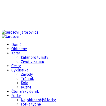
jarošovi.cz
Domů
Oblíbené
Katar
Katar pro turisty
Život v Kataru
Cesty
Cyklistika
Závody
Trénink
Kola
Různé
Čtenářský deník
Fotky
Nejoblíbenější fotky
Fotka týdne