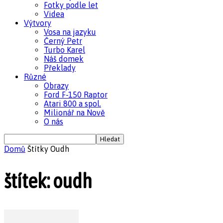
Fotky podle let
Videa
Výtvory
Vosa na jazyku
Černý Petr
Turbo Karel
Náš domek
Překlady
Různé
Obrazy
Ford F-150 Raptor
Atari 800 a spol.
Milionář na Nově
O nás
Domů
Štítky
Oudh
štítek: oudh