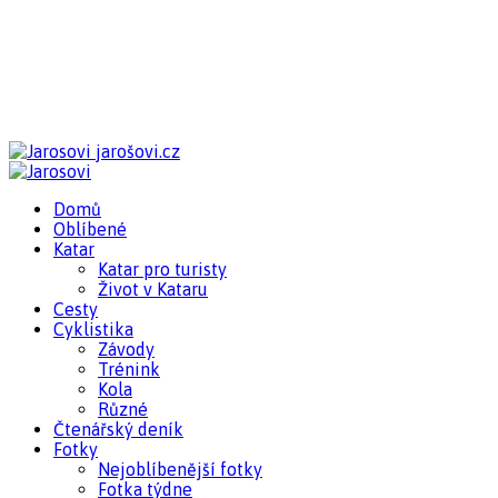
jarošovi.cz
Domů
Oblíbené
Katar
Katar pro turisty
Život v Kataru
Cesty
Cyklistika
Závody
Trénink
Kola
Různé
Čtenářský deník
Fotky
Nejoblíbenější fotky
Fotka týdne