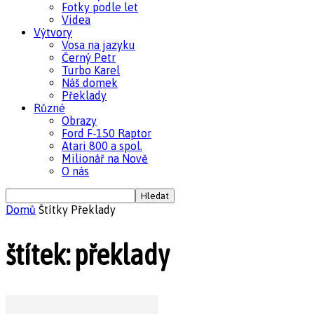
Fotky podle let
Videa
Výtvory
Vosa na jazyku
Černý Petr
Turbo Karel
Náš domek
Překlady
Různé
Obrazy
Ford F-150 Raptor
Atari 800 a spol.
Milionář na Nově
O nás
Domů
Štítky
Překlady
štítek: překlady