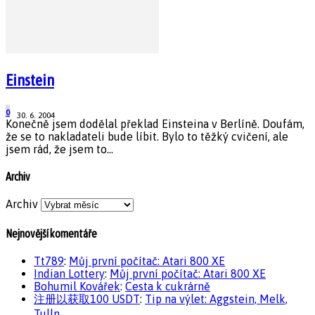
Einstein
0
30. 6. 2004
Konečně jsem dodělal překlad Einsteina v Berlíně. Doufám,
že se to nakladateli bude líbit. Bylo to těžký cvičení, ale
jsem rád, že jsem to...
Archiv
Archiv
Nejnovější komentáře
Tt789
:
Můj první počítač: Atari 800 XE
Indian Lottery
:
Můj první počítač: Atari 800 XE
Bohumil Kovářek
:
Cesta k cukrárně
注册以获取100 USDT
:
Tip na výlet: Aggstein, Melk,
Tulln