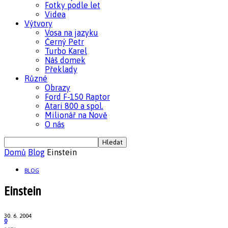
Fotky podle let
Videa
Výtvory
Vosa na jazyku
Černý Petr
Turbo Karel
Náš domek
Překlady
Různé
Obrazy
Ford F-150 Raptor
Atari 800 a spol.
Milionář na Nově
O nás
Domů
Blog
Einstein
BLOG
Einstein
30. 6. 2004
0