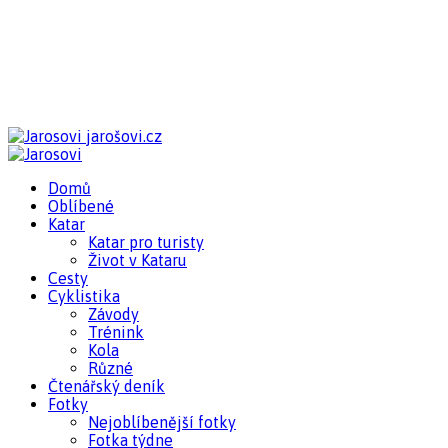
jarošovi.cz
Domů
Oblíbené
Katar
Katar pro turisty
Život v Kataru
Cesty
Cyklistika
Závody
Trénink
Kola
Různé
Čtenářský deník
Fotky
Nejoblíbenější fotky
Fotka týdne