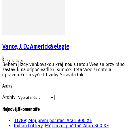
Vance, J. D.: Americká elegie
0
31. 3. 2018
Během jízdy venkovskou krajinou s tetou Wee se brzy ráno
zastavili na odpočívadle u silnice. Teta Wee si chtěla
upravit účes a vyčistit zuby. Strávila tak...
Archiv
Archiv
Nejnovější komentáře
Tt789
:
Můj první počítač: Atari 800 XE
Indian Lottery
:
Můj první počítač: Atari 800 XE