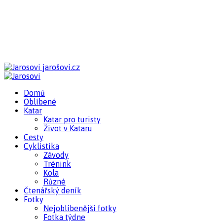
jarošovi.cz
Domů
Oblíbené
Katar
Katar pro turisty
Život v Kataru
Cesty
Cyklistika
Závody
Trénink
Kola
Různé
Čtenářský deník
Fotky
Nejoblíbenější fotky
Fotka týdne