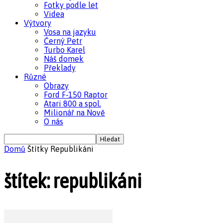
Fotky podle let
Videa
Výtvory
Vosa na jazyku
Černý Petr
Turbo Karel
Náš domek
Překlady
Různé
Obrazy
Ford F-150 Raptor
Atari 800 a spol.
Milionář na Nově
O nás
Domů
Štítky
Republikáni
štítek: republikáni