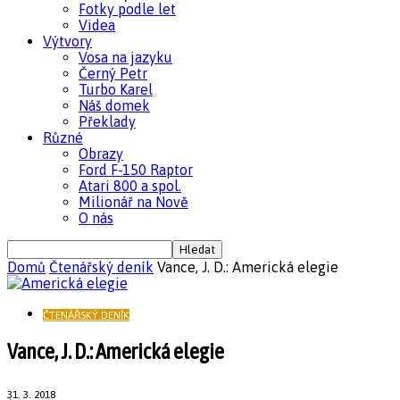
Fotky podle let
Videa
Výtvory
Vosa na jazyku
Černý Petr
Turbo Karel
Náš domek
Překlady
Různé
Obrazy
Ford F-150 Raptor
Atari 800 a spol.
Milionář na Nově
O nás
Domů
Čtenářský deník
Vance, J. D.: Americká elegie
ČTENÁŘSKÝ DENÍK
Vance, J. D.: Americká elegie
31. 3. 2018