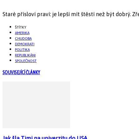
Staré přísloví praví: je lepší mít štěstí než být dobrý. 
ŠTÍTKY
AMERIKA
CHUDOBA
DEMOKRATI
POLITIKA
REPUBLIKÁNI
SPOLEČNOST
SOUVISEJÍCÍ ČLÁNKY
Jak šla Timi na univerzitu do USA