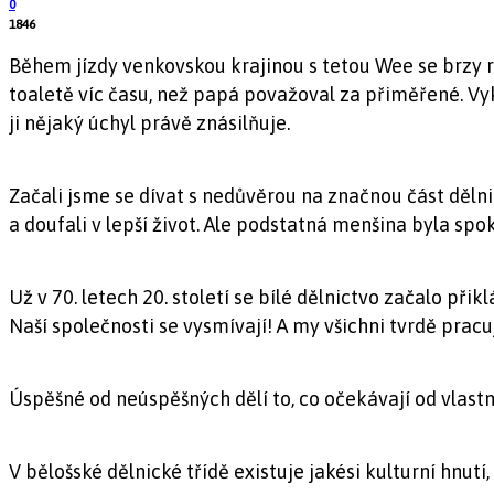
0
1846
Během jízdy venkovskou krajinou s tetou Wee se brzy rán
toaletě víc času, než papá považoval za přiměřené. Vykop
ji nějaký úchyl právě znásilňuje.
Začali jsme se dívat s nedůvěrou na značnou část dělnick
a doufali v lepší život. Ale podstatná menšina byla sp
Už v 70. letech 20. století se bílé dělnictvo začalo přikl
Naší společnosti se vysmívají! A my všichni tvrdě pra
Úspěšné od neúspěšných dělí to, co očekávají od vlastníh
V bělošské dělnické třídě existuje jakési kulturní hnutí