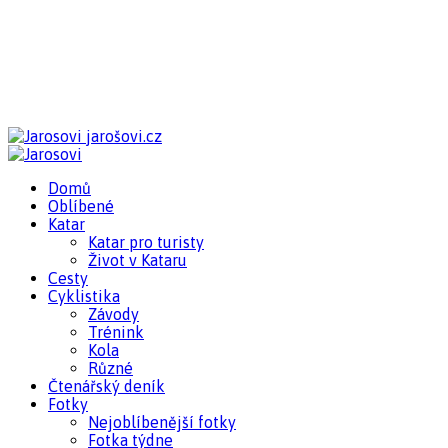
jarošovi.cz
Domů
Oblíbené
Katar
Katar pro turisty
Život v Kataru
Cesty
Cyklistika
Závody
Trénink
Kola
Různé
Čtenářský deník
Fotky
Nejoblíbenější fotky
Fotka týdne