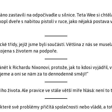
o zastavili na odpočívadle u silnice. Teta Wee si chtěla
l dveře s nabitou pistolí v ruce, jako nějaká postava ve 
é třídy, jejíž jsme byli součástí. Většina z nás se musela
okojena s životem na podpoře.
ánět k Richardu Nixonovi, protože, jak to kdosi vyjádřil, vl
cujeme a oni se nám za to dennodenně smějí!“
o života. Ale pravice ve stále větší míře hlásá: není to t
, které své problémy přičítá společnosti nebo vládě, a to