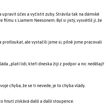
 upravit účes a vyčistit zuby. Strávila tak na dámské
filmu s Liamem Neesonem. Byl si jistý, vysvětlil jí, že
 protloukat, ale vystačili jsme si, pilně jsme pracovali
áda „platí lidi, kteří dneska žijí z podpor a nic nedělají!
voje chyba, že se ti nevede, je to chyba vlády.
to hnutí získává další a další stoupence.