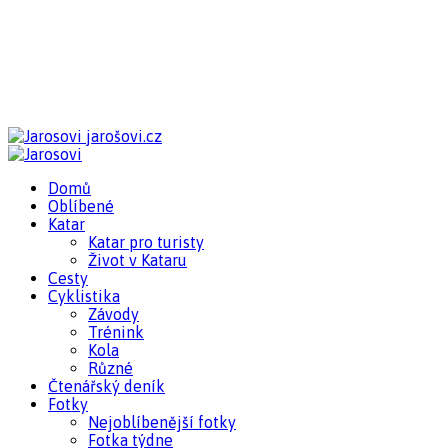
jarošovi.cz
Domů
Oblíbené
Katar
Katar pro turisty
Život v Kataru
Cesty
Cyklistika
Závody
Trénink
Kola
Různé
Čtenářský deník
Fotky
Nejoblíbenější fotky
Fotka týdne