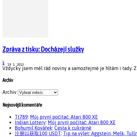
Zpráva z tisku: Docházejí služky
1
19. 1. 2013
Vždycky jsem měl rád noviny a samozřejmě je hltám i tady. Z 
Archiv
Archiv
Nejnovější komentáře
Tt789
:
Můj první počítač: Atari 800 XE
Indian Lottery
:
Můj první počítač: Atari 800 XE
Bohumil Kovářek
:
Cesta k cukrárně
注册以获取100 USDT
:
Tip na výlet: Aggstein, Melk, Tull