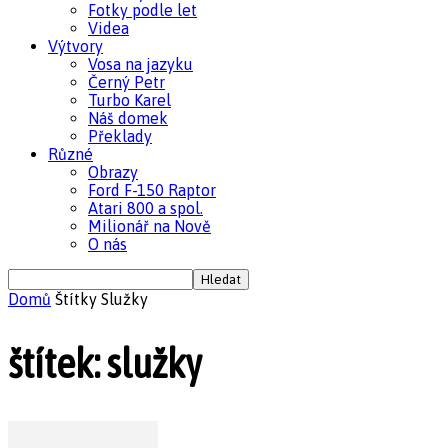
Fotky podle let
Videa
Výtvory
Vosa na jazyku
Černý Petr
Turbo Karel
Náš domek
Překlady
Různé
Obrazy
Ford F-150 Raptor
Atari 800 a spol.
Milionář na Nově
O nás
Domů
Štítky
Služky
štítek: služky