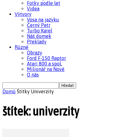
Fotky podle let
Videa
Výtvory
Vosa na jazyku
Černý Petr
Turbo Karel
Náš domek
Překlady
Různé
Obrazy
Ford F-150 Raptor
Atari 800 a spol.
Milionář na Nově
O nás
Domů
Štítky
Univerzity
štítek: univerzity