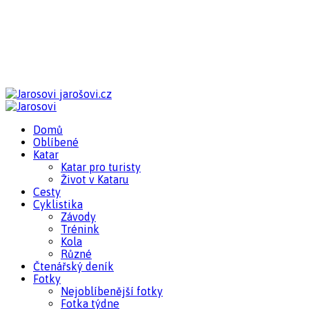
jarošovi.cz
Domů
Oblíbené
Katar
Katar pro turisty
Život v Kataru
Cesty
Cyklistika
Závody
Trénink
Kola
Různé
Čtenářský deník
Fotky
Nejoblíbenější fotky
Fotka týdne