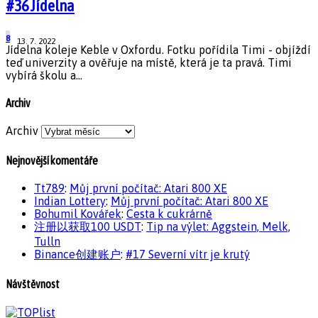
#36 Jídelna
8
13. 7. 2022
Jídelna koleje Keble v Oxfordu. Fotku pořídila Timi - objíždí
teď univerzity a ověřuje na místě, která je ta pravá. Timi
vybírá školu a...
Archiv
Archiv
Nejnovější komentáře
Tt789
:
Můj první počítač: Atari 800 XE
Indian Lottery
:
Můj první počítač: Atari 800 XE
Bohumil Kovářek
:
Cesta k cukrárně
注册以获取100 USDT
:
Tip na výlet: Aggstein, Melk,
Tulln
Binance创建账户
:
#17 Severní vítr je krutý
Návštěvnost