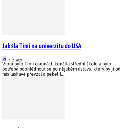
Jak šla Timi na univerzitu do USA
29
6. 2. 2024
Vloni bylo Timi osmnáct, končila střední školu a bylo
potřeba poohlédnout se po nějakém ústavu, který by ji od
nás laskavě převzal a pekelil...