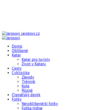
jarošovi.cz
Domů
Oblíbené
Katar
Katar pro turisty
Život v Kataru
Cesty
Cyklistika
Závody
Trénink
Kola
Různé
Čtenářský deník
Fotky
Nejoblíbenější fotky
Fotka týdne