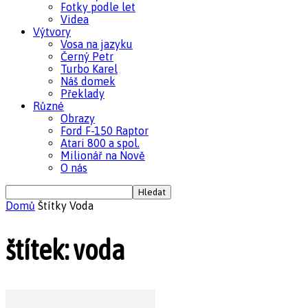
Fotky podle let
Videa
Výtvory
Vosa na jazyku
Černý Petr
Turbo Karel
Náš domek
Překlady
Různé
Obrazy
Ford F-150 Raptor
Atari 800 a spol.
Milionář na Nově
O nás
Domů
Štítky
Voda
štítek: voda