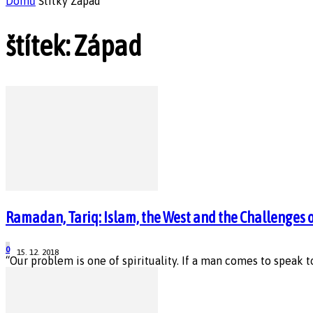
Domů
Štítky
Západ
štítek: Západ
Ramadan, Tariq: Islam, the West and the Challenges 
0
15. 12. 2018
“Our problem is one of spirituality. If a man comes to speak 