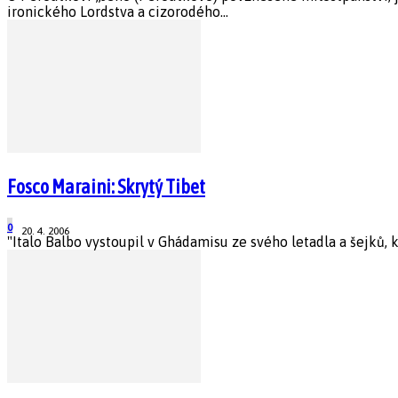
ironického Lordstva a cizorodého...
Fosco Maraini: Skrytý Tibet
0
20. 4. 2006
"Italo Balbo vystoupil v Ghádamisu ze svého letadla a šejků, kte