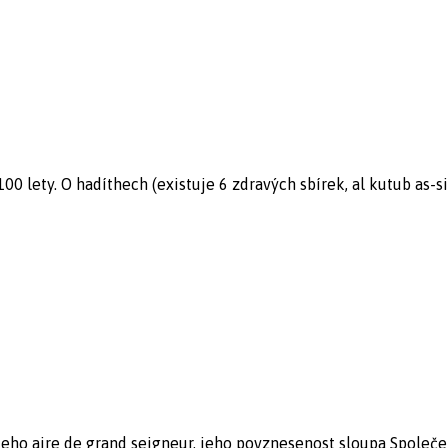
00 lety. O hadíthech (existuje 6 zdravých sbírek, al kutub as-si
jeho aire de grand seigneur, jeho povznesenost sloupa Společ