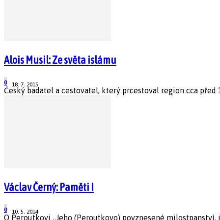
Alois Musil: Ze světa islámu
0
18. 7. 2015
Český badatel a cestovatel, který prcestoval region cca před 1
Václav Černý: Paměti I
0
10. 5. 2014
O Peroutkovi „Jeho (Peroutkovo) povznesené milostpanství, 