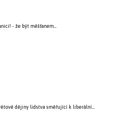
ici! - že být měšťanem...
tové dějiny lidstva směřující k liberální...