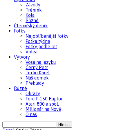
Závody
Trénink
Kola
Různé
Čtenářský deník
Fotky
Nejoblíbenější fotky
Fotka týdne
Fotky podle let
Videa
Výtvory
Vosa na jazyku
Černý Petr
Turbo Karel
Náš domek
Překlady
Různé
Obrazy
Ford F-150 Raptor
Atari 800 a spol.
Milionář na Nově
O nás