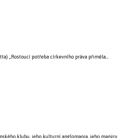
tta) „Rostoucí potřeba církevního práva přiměla...
enského klubu, jeho kulturní anglomania, jeho manýry