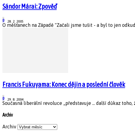
Sándor Márai: Zpověď
0
28. 2. 2005
O měšťanech na Západě "Začali jsme tušit - a byl to jen odk
Francis Fukuyama: Konec dějin a poslední člověk
0
29. 8. 2004
Současná liberální revoluce „představuje ... další důkaz toho, 
Archiv
Archiv