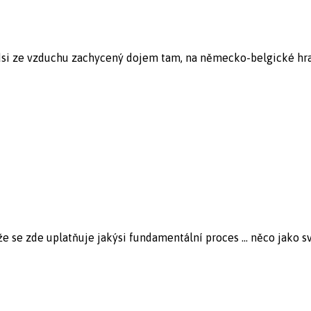
udsi ze vzduchu zachycený dojem tam, na německo-belgické hran
že se zde uplatňuje jakýsi fundamentální proces ... něco jako svě