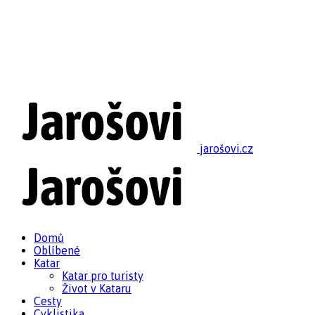
jarošovi.cz
Domů
Oblíbené
Katar
Katar pro turisty
Život v Kataru
Cesty
Cyklistika