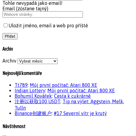
Tohle nevypadá jako email!
Email (zůstane tajný)
Uložit jméno, email a web pro příště
Archiv
Archiv
Nejnovější komentáře
Tt789
:
Můj první počítač: Atari 800 XE
Indian Lottery
:
Můj první počítač: Atari 800 XE
Bohumil Kovářek
:
Cesta k cukrárně
注册以获取100 USDT
:
Tip na výlet: Aggstein, Melk,
Tulln
Binance创建账户
:
#17 Severní vítr je krutý
Návštěvnost