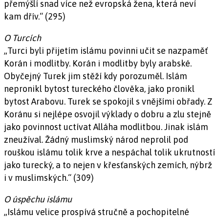
přemýšlí snad více než evropská žena, která neví
kam dřív.“ (295)
O Turcích
„Turci byli přijetím islámu povinni učit se nazpaměť
Korán i modlitby. Korán i modlitby byly arabské.
Obyčejný Turek jim stěží kdy porozuměl. Islám
nepronikl bytost tureckého člověka, jako pronikl
bytost Arabovu. Turek se spokojil s vnějšími obřady. Z
Koránu si nejlépe osvojil výklady o dobru a zlu stejně
jako povinnost uctívat Alláha modlitbou. Jinak islám
zneužíval. Žádný muslimský národ neprolil pod
rouškou islámu tolik krve a nespáchal tolik ukrutností
jako turecký, a to nejen v křesťanských zemích, nýbrž
i v muslimských.“ (309)
O úspěchu islámu
„Islámu velice prospívá stručně a pochopitelné