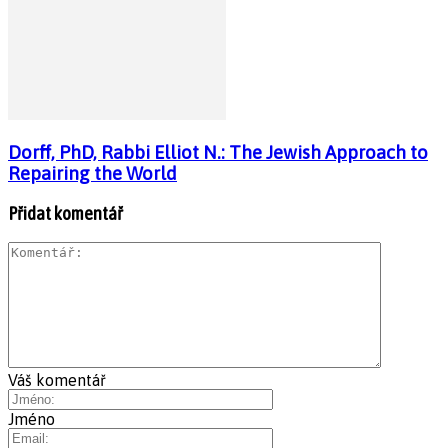
Dorff, PhD, Rabbi Elliot N.: The Jewish Approach to
Repairing the World
Přidat komentář
Váš komentář
Jméno