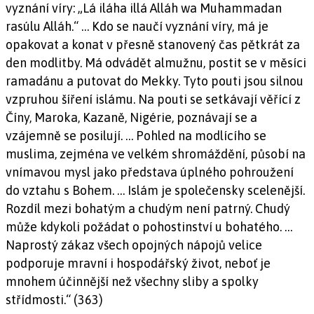
vyznání víry: „Lá iláha illá Alláh wa Muhammadan
rasúlu Alláh.“ … Kdo se naučí vyznání víry, má je
opakovat a konat v přesně stanovený čas pětkrát za
den modlitby. Má odvádět almužnu, postit se v měsíci
ramadánu a putovat do Mekky. Tyto pouti jsou silnou
vzpruhou šíření islámu. Na pouti se setkávají věřící z
Číny, Maroka, Kazaně, Nigérie, poznávají se a
vzájemně se posilují. … Pohled na modlícího se
muslima, zejména ve velkém shromáždění, působí na
vnímavou mysl jako představa úplného pohroužení
do vztahu s Bohem. … Islám je společensky scelenější.
Rozdíl mezi bohatým a chudým není patrný. Chudý
může kdykoli požádat o pohostinství u bohatého. …
Naprostý zákaz všech opojných nápojů velice
podporuje mravní i hospodářský život, neboť je
mnohem účinnější než všechny sliby a spolky
střídmosti.“ (363)