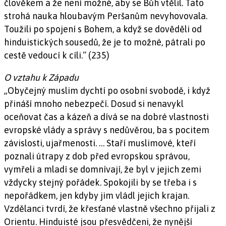
člověkem a že není možné, aby se Bůh vtělil. Tato
strohá nauka hloubavým Peršanům nevyhovovala.
Toužili po spojení s Bohem, a když se dověděli od
hinduistických sousedů, že je to možné, pátrali po
cestě vedoucí k cíli.“ (235)
O vztahu k Západu
„Obyčejný muslim dychtí po osobní svobodě, i když
přináší mnoho nebezpečí. Dosud si nenavykl
oceňovat čas a kázeň a dívá se na dobré vlastnosti
evropské vlády a správy s nedůvěrou, ba s pocitem
závislosti, ujařmenosti. … Staří muslimové, kteří
poznali útrapy z dob před evropskou správou,
vymřeli a mladí se domnívají, že byl v jejich zemi
vždycky stejný pořádek. Spokojili by se třeba i s
nepořádkem, jen kdyby jim vládl jejich krajan.
Vzdělanci tvrdí, že křesťané vlastně všechno přijali z
Orientu. Hinduisté jsou přesvědčeni, že nynější