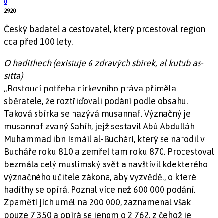
0
2920
Český badatel a cestovatel, který prcestoval region
cca před 100 lety.
O hadíthech (existuje 6 zdravých sbírek, al kutub as-
sitta)
„Rostoucí potřeba církevního práva přiměla
sběratele, že roztřiďovali podání podle obsahu.
Taková sbírka se nazývá musannaf. Význačný je
musannaf zvaný Sahíh, jejž sestavil Abú Abdulláh
Muhammad ibn Ismáíl al-Buchárí, který se narodil v
Bucháře roku 810 a zemřel tam roku 870. Procestoval
bezmála celý muslimský svět a navštívil kdekterého
význačného učitele zákona, aby vyzvěděl, o které
hadíthy se opírá. Poznal více než 600 000 podání.
Zpaměti jich uměl na 200 000, zaznamenal však
pouze 7 350 a opírá se jenom o 2 762, z čehož je