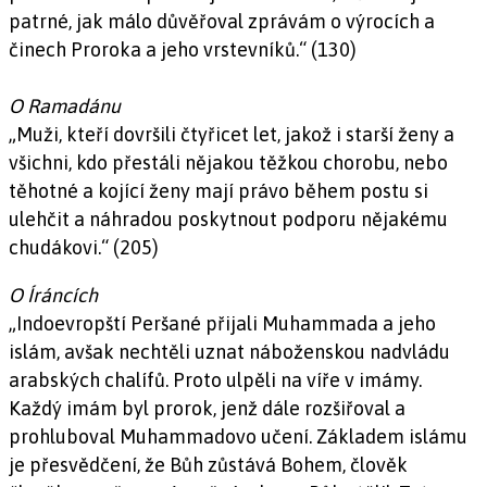
patrné, jak málo důvěřoval zprávám o výrocích a
činech Proroka a jeho vrstevníků.“ (130)
O Ramadánu
„Muži, kteří dovršili čtyřicet let, jakož i starší ženy a
všichni, kdo přestáli nějakou těžkou chorobu, nebo
těhotné a kojící ženy mají právo během postu si
ulehčit a náhradou poskytnout podporu nějakému
chudákovi.“ (205)
O Íráncích
„Indoevropští Peršané přijali Muhammada a jeho
islám, avšak nechtěli uznat náboženskou nadvládu
arabských chalífů. Proto ulpěli na víře v imámy.
Každý imám byl prorok, jenž dále rozšiřoval a
prohluboval Muhammadovo učení. Základem islámu
je přesvědčení, že Bůh zůstává Bohem, člověk