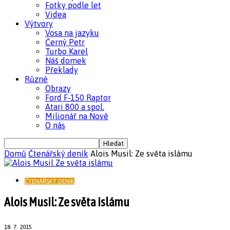
Fotky podle let
Videa
Výtvory
Vosa na jazyku
Černý Petr
Turbo Karel
Náš domek
Překlady
Různé
Obrazy
Ford F-150 Raptor
Atari 800 a spol.
Milionář na Nově
O nás
Domů
Čtenářský deník
Alois Musil: Ze světa islámu
ČTENÁŘSKÝ DENÍK
Alois Musil: Ze světa islámu
18. 7. 2015