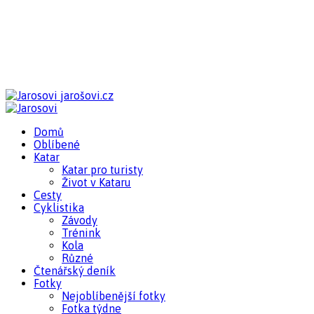
jarošovi.cz
Domů
Oblíbené
Katar
Katar pro turisty
Život v Kataru
Cesty
Cyklistika
Závody
Trénink
Kola
Různé
Čtenářský deník
Fotky
Nejoblíbenější fotky
Fotka týdne