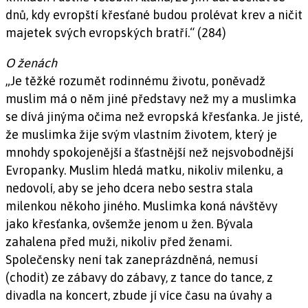
dnů, kdy evropští křesťané budou prolévat krev a ničit
majetek svých evropských bratří.“ (284)
O ženách
„Je těžké rozumět rodinnému životu, poněvadž
muslim má o něm jiné představy než my a muslimka
se dívá jinýma očima než evropská křesťanka. Je jisté,
že muslimka žije svým vlastním životem, který je
mnohdy spokojenější a šťastnější než nejsvobodnější
Evropanky. Muslim hledá matku, nikoliv milenku, a
nedovolí, aby se jeho dcera nebo sestra stala
milenkou někoho jiného. Muslimka koná návštěvy
jako křesťanka, ovšemže jenom u žen. Bývala
zahalena před muži, nikoliv před ženami.
Společensky není tak zaneprázdněná, nemusí
(chodit) ze zábavy do zábavy, z tance do tance, z
divadla na koncert, zbude jí více času na úvahy a