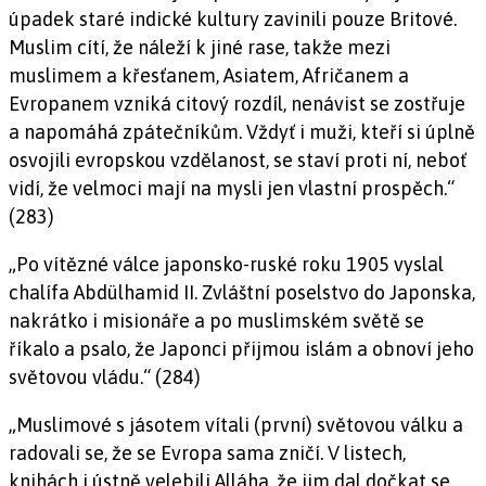
úpadek staré indické kultury zavinili pouze Britové.
Muslim cítí, že náleží k jiné rase, takže mezi
muslimem a křesťanem, Asiatem, Afričanem a
Evropanem vzniká citový rozdíl, nenávist se zostřuje
a napomáhá zpátečníkům. Vždyť i muži, kteří si úplně
osvojili evropskou vzdělanost, se staví proti ní, neboť
vidí, že velmoci mají na mysli jen vlastní prospěch.“
(283)
„Po vítězné válce japonsko-ruské roku 1905 vyslal
chalífa Abdülhamid II. Zvláštní poselstvo do Japonska,
nakrátko i misionáře a po muslimském světě se
říkalo a psalo, že Japonci přijmou islám a obnoví jeho
světovou vládu.“ (284)
„Muslimové s jásotem vítali (první) světovou válku a
radovali se, že se Evropa sama zničí. V listech,
knihách i ústně velebili Alláha, že jim dal dočkat se