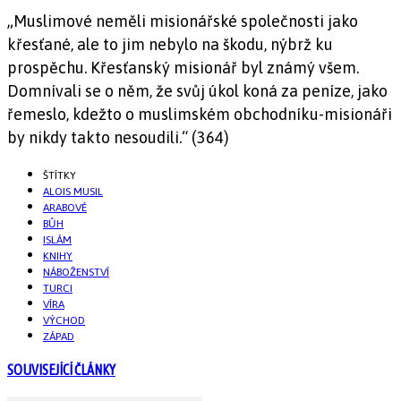
„Muslimové neměli misionářské společnosti jako
křesťané, ale to jim nebylo na škodu, nýbrž ku
prospěchu. Křesťanský misionář byl známý všem.
Domnívali se o něm, že svůj úkol koná za peníze, jako
řemeslo, kdežto o muslimském obchodníku-misionáři
by nikdy takto nesoudili.“ (364)
ŠTÍTKY
ALOIS MUSIL
ARABOVÉ
BŮH
ISLÁM
KNIHY
NÁBOŽENSTVÍ
TURCI
VÍRA
VÝCHOD
ZÁPAD
SOUVISEJÍCÍ ČLÁNKY