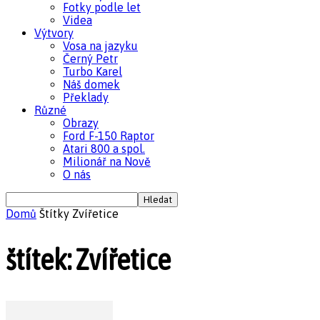
Fotky podle let
Videa
Výtvory
Vosa na jazyku
Černý Petr
Turbo Karel
Náš domek
Překlady
Různé
Obrazy
Ford F-150 Raptor
Atari 800 a spol.
Milionář na Nově
O nás
Domů
Štítky
Zvířetice
štítek: Zvířetice