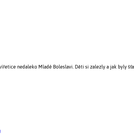
ířetice nedaleko Mladé Boleslavi. Děti si zalezly a jak byly š
n