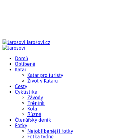
jarošovi.cz
Domů
Oblíbené
Katar
Katar pro turisty
Život v Kataru
Cesty
Cyklistika
Závody
Trénink
Kola
Různé
Čtenářský deník
Fotky
Nejoblíbenější fotky
Fotka týdne