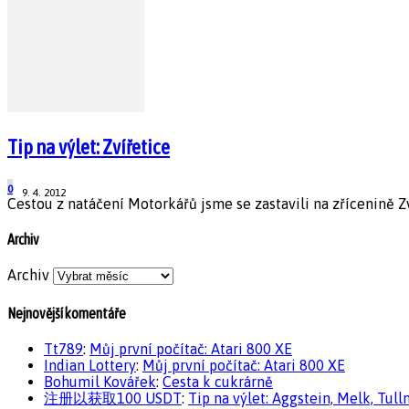
Tip na výlet: Zvířetice
0
9. 4. 2012
Cestou z natáčení Motorkářů jsme se zastavili na zřícenině Zv
Archiv
Archiv
Nejnovější komentáře
Tt789
:
Můj první počítač: Atari 800 XE
Indian Lottery
:
Můj první počítač: Atari 800 XE
Bohumil Kovářek
:
Cesta k cukrárně
注册以获取100 USDT
:
Tip na výlet: Aggstein, Melk, Tull