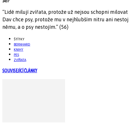
2437
“Lidé milují zvířata, protože už nejsou schopni milovat s
Dav chce psy, protože mu v nejhlubším nitru ani nestoj
němu, a o psy nestojím.” (56)
ŠTÍTKY
BERNHARD
KNIHY
PES
ZVÍŘATA
SOUVISEJÍCÍ ČLÁNKY