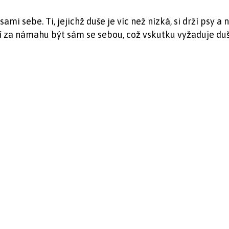
ami sebe. Ti, jejichž duše je víc než nízká, si drží psy a
í za námahu být sám se sebou, což vskutku vyžaduje dušev