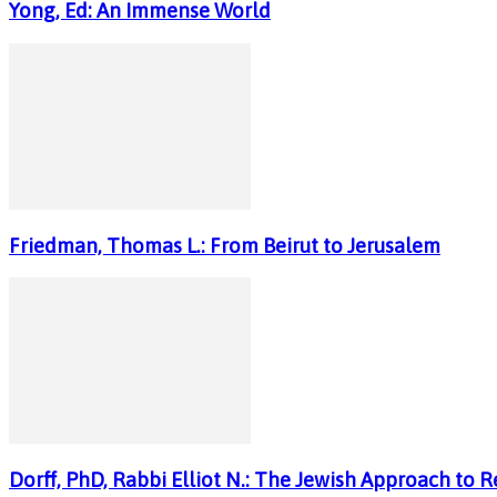
Yong, Ed: An Immense World
Friedman, Thomas L.: From Beirut to Jerusalem
Dorff, PhD, Rabbi Elliot N.: The Jewish Approach to 