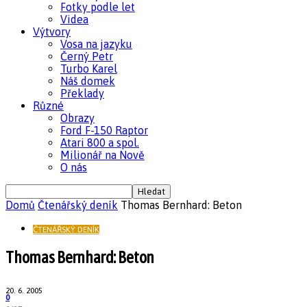
Fotky podle let
Videa
Výtvory
Vosa na jazyku
Černý Petr
Turbo Karel
Náš domek
Překlady
Různé
Obrazy
Ford F-150 Raptor
Atari 800 a spol.
Milionář na Nově
O nás
Domů
Čtenářský deník
Thomas Bernhard: Beton
ČTENÁŘSKÝ DENÍK
Thomas Bernhard: Beton
20. 6. 2005
0