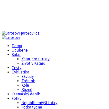
jarošovi.cz
Domů
Oblíbené
Katar
Katar pro turisty
Život v Kataru
Cesty
Cyklistika
Závody
Trénink
Kola
Různé
Čtenářský deník
Fotky
Nejoblíbenější fotky
Fotka týdne