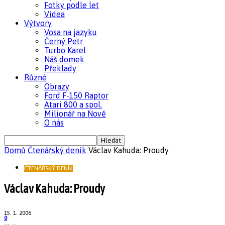
Fotky podle let
Videa
Výtvory
Vosa na jazyku
Černý Petr
Turbo Karel
Náš domek
Překlady
Různé
Obrazy
Ford F-150 Raptor
Atari 800 a spol.
Milionář na Nově
O nás
Domů
Čtenářský deník
Václav Kahuda: Proudy
ČTENÁŘSKÝ DENÍK
Václav Kahuda: Proudy
15. 1. 2006
0