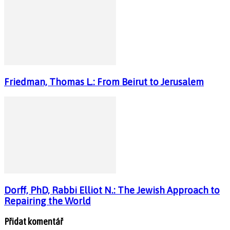
Friedman, Thomas L.: From Beirut to Jerusalem
Dorff, PhD, Rabbi Elliot N.: The Jewish Approach to
Repairing the World
Přidat komentář