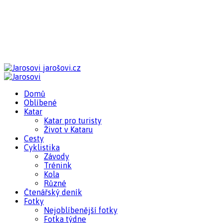
jarošovi.cz
Domů
Oblíbené
Katar
Katar pro turisty
Život v Kataru
Cesty
Cyklistika
Závody
Trénink
Kola
Různé
Čtenářský deník
Fotky
Nejoblíbenější fotky
Fotka týdne