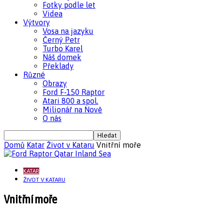
Fotky podle let
Videa
Výtvory
Vosa na jazyku
Černý Petr
Turbo Karel
Náš domek
Překlady
Různé
Obrazy
Ford F-150 Raptor
Atari 800 a spol.
Milionář na Nově
O nás
Domů
Katar
Život v Kataru
Vnitřní moře
KATAR
ŽIVOT V KATARU
Vnitřní moře