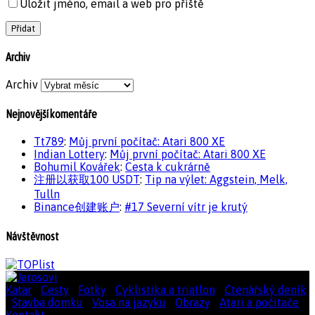
Uložit jméno, email a web pro příště
Archiv
Archiv
Nejnovější komentáře
Tt789
:
Můj první počítač: Atari 800 XE
Indian Lottery
:
Můj první počítač: Atari 800 XE
Bohumil Kovářek
:
Cesta k cukrárně
注册以获取100 USDT
:
Tip na výlet: Aggstein, Melk,
Tulln
Binance创建账户
:
#17 Severní vítr je krutý
Návštěvnost
Katar
|
Cesty
|
Fotky
|
Cyklistika a triatlon
|
Čtenářský deník
|
Stavba domku
|
Vosa na jazyku
|
Obrazy
|
Atari a počítače
|
Kontakt