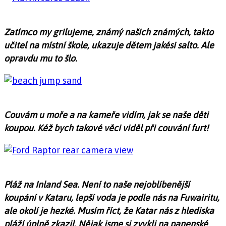
Zatímco my grilujeme, známý našich známých, takto
učitel na místní škole, ukazuje dětem jakési salto. Ale
opravdu mu to šlo.
Couvám u moře a na kameře vidím, jak se naše děti
koupou. Kéž bych takové věci viděl při couvání furt!
Pláž na Inland Sea. Není to naše nejoblíbenější
koupání v Kataru, lepší voda je podle nás na Fuwairitu,
ale okolí je hezké. Musím říct, že Katar nás z hlediska
pláží úplně zkazil. Nějak jsme si zvykli na panenské