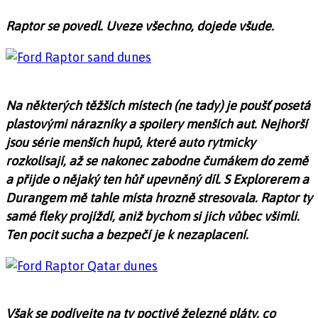
Raptor se povedl. Uveze všechno, dojede všude.
Na některých těžších místech (ne tady) je poušť posetá
plastovými nárazníky a spoilery menších aut. Nejhorší
jsou série menších hupů, které auto rytmicky
rozkolísají, až se nakonec zabodne čumákem do země
a přijde o nějaký ten hůř upevněný díl. S Explorerem a
Durangem mě tahle místa hrozně stresovala. Raptor ty
samé fleky projíždí, aniž bychom si jich vůbec všimli.
Ten pocit sucha a bezpečí je k nezaplacení.
Však se podívejte na ty poctivé železné pláty, co