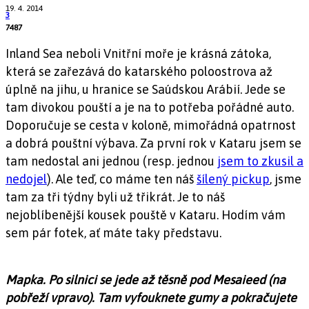
19. 4. 2014
3
7487
Inland Sea neboli Vnitřní moře je krásná zátoka,
která se zařezává do katarského poloostrova až
úplně na jihu, u hranice se Saúdskou Arábií. Jede se
tam divokou pouští a je na to potřeba pořádné auto.
Doporučuje se cesta v koloně, mimořádná opatrnost
a dobrá pouštní výbava. Za první rok v Kataru jsem se
tam nedostal ani jednou (resp. jednou
jsem to zkusil a
nedojel
). Ale teď, co máme ten náš
šílený pickup
, jsme
tam za tři týdny byli už třikrát. Je to náš
nejoblíbenější kousek pouště v Kataru. Hodím vám
sem pár fotek, ať máte taky představu.
Mapka. Po silnici se jede až těsně pod Mesaieed (na
pobřeží vpravo). Tam vyfouknete gumy a pokračujete