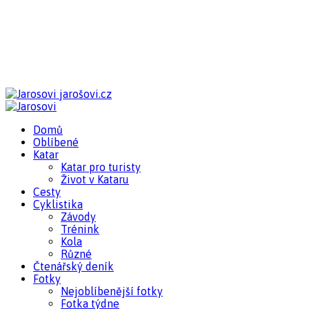
jarošovi.cz
Domů
Oblíbené
Katar
Katar pro turisty
Život v Kataru
Cesty
Cyklistika
Závody
Trénink
Kola
Různé
Čtenářský deník
Fotky
Nejoblíbenější fotky
Fotka týdne