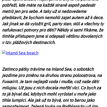
pobřeží, kde máte na každé straně aspoň padesát
metrů jen pro sebe. A taky už si nedovedeme
představit, že bychom nemohli zajet autem až k dece.
Jak jinak se dá vyložit gril, party stan, stůl a všechny ty
nafukovací potvory pro děti? Někdy si sami říkáme, že
tímhle přístupem jsme si odepsali většinu dovolených
v tzv. plážových destinacích.
Zatímco pátky trávíme na Inland Sea, o sobotách
jezdíme pro změnu na druhou stranu poloostrova, na
Fuwairit. Je tam nejlepší voda i mušle, což naše děti
milujou. Už jsou z nich docela mořští vlci. Co bych za
to já býval dal, kdybych mohl vyrůstat u moře jako
tihle lumpíci. Ale jak už to bývá, oni to berou jako
samozřejmost. Zelená louka na Podblanicku už jim