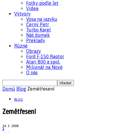
Fotky podle let
Videa
Výtvory
Vosa na jazyku
Černý Petr
Turbo Karel
Náš domek
Překlady
Různé
Obrazy
Ford F-150 Raptor
Atari 800 a spol.
Milionář na Nově
O nás
Domů
Blog
Zemětřesení
BLOG
Zemětřesení
14. 3. 2008
1