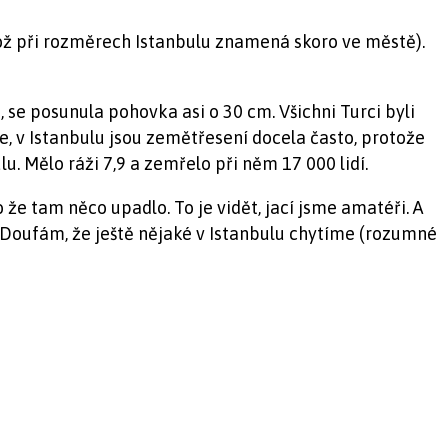
což při rozměrech Istanbulu znamená skoro ve městě).
 se posunula pohovka asi o 30 cm. Všichni Turci byli
te, v Istanbulu jsou zemětřesení docela často, protože
u. Mělo ráži 7,9 a zemřelo při něm 17 000 lidí.
že tam něco upadlo. To je vidět, jací jsme amatéři. A
 Doufám, že ještě nějaké v Istanbulu chytíme (rozumné