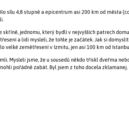
Mělo sílu 4,8 stupně a epicentrum asi 200 km od města (
i.
 skříně, jednomu, který bydlí v nejvyšších patrech domu,
esení a lidi mysleli, že tohle je začátek. Jak si domyslí
o velké zemětřesení v Izmitu, jen asi 100 km od Istanbul
li. Mysleli jsme, že u sousedů někdo třískl dveřma nebo 
mohli pořádně zabát. Byl jsem z toho docela zklamanej.