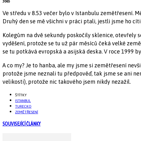
3065
Ve středu v 8.53 večer bylo v Istanbulu zemětřesení. 
Druhý den se mě všichni v práci ptali, jestli jsme ho cítil
Kolegům na dvě sekundy poskočily sklenice, otevřely se
vyděšení, protože se tu už pár měsíců čeká velké zemětř
se tu potkává evropská a asijská deska. V roce 1999 byl
A co my? Je to hanba, ale my jsme si zemětřesení nevšim
protože jsme neznali tu předpověď, tak jsme se ani ne
velikosti), protože nic takového jsem nikdy nezažil.
ŠTÍTKY
ISTANBUL
TURECKO
ZEMĚTŘESENÍ
SOUVISEJÍCÍ ČLÁNKY