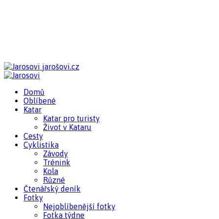
jarošovi.cz
Domů
Oblíbené
Katar
Katar pro turisty
Život v Kataru
Cesty
Cyklistika
Závody
Trénink
Kola
Různé
Čtenářský deník
Fotky
Nejoblíbenější fotky
Fotka týdne