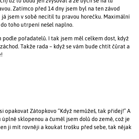
h) už to budu jen zvyšovat a že bych se na tu
avou. Zatímco před 14 dny jsem byl na ten závod
a já jsem v sobě necítil tu pravou horečku. Maximální
 do toho utrpení nešel naplno.
h podle pořadatelů. I tak jsem měl celkem dost, když
 záchod. Takže rada – když se vám bude chtít čůrat a
!
í si opakovat Zátopkovo “Když nemůžeš, tak přidej!” A
u úplně sklopenou a čuměl jsem dolů do země, což je
n ji mít rovněji a koukat trošku před sebe, tak nějak