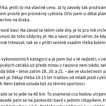
říká, jestli to má vlastně cenu. Já ty závody tak prožívá
em prostě jen průměrný cyklista. Dřív jsem si dělal plá
šechno na draka.
ostě baví. Na závod se těším celé dny, je to pro mě vrc
ysl do toho vždycky jít. No a navíc pořád věřím, že když
ně trénovat, tak se v příští sezóně usadím třeba kolem 
o výkonnostních kategorií a já jsem byl v té nejlehčí, v c
ývalých céčáků už přede mnou v časovce není nikdo, neb
adá blbě – letos zatím 18., 20. a 21. – ale ve skutečnosti 
i než já. Dělají třeba 10-15 let triatlon, od mládí jezdí 
h. Není žádná ostuda být za těmito sportovci.
ože se to jede na 40 km. To znamená cca hodinu utrpení.
vodě jsem se na parkovišti bavil s jedním chlapíkem, kter