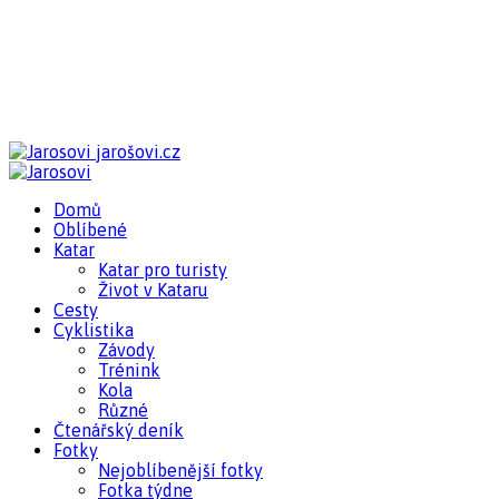
jarošovi.cz
Domů
Oblíbené
Katar
Katar pro turisty
Život v Kataru
Cesty
Cyklistika
Závody
Trénink
Kola
Různé
Čtenářský deník
Fotky
Nejoblíbenější fotky
Fotka týdne