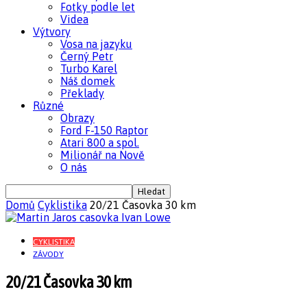
Fotky podle let
Videa
Výtvory
Vosa na jazyku
Černý Petr
Turbo Karel
Náš domek
Překlady
Různé
Obrazy
Ford F-150 Raptor
Atari 800 a spol.
Milionář na Nově
O nás
Domů
Cyklistika
20/21 Časovka 30 km
CYKLISTIKA
ZÁVODY
20/21 Časovka 30 km