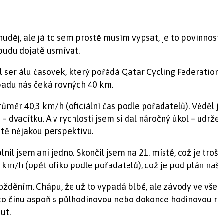
nuděj, ale já to sem prostě musím vypsat, je to povinnost
o budu dojatě usmívat.
díl seriálu časovek, který pořádá Qatar Cycling Federati
topadu nás čeká rovných 40 km.
ůměr 40,3 km/h (oficiální čas podle pořadatelů). Věděl 
– dvacítku. A v rychlosti jsem si dal náročný úkol – udrže
otě nějakou perspektivu.
nil jsem ani jedno. Skončil jsem na 21. místě, což je tro
6 km/h (opět ofiko podle pořadatelů), což je pod plán na
požděním. Chápu, že už to vypadá blbě, ale závody ve vš
sto činu aspoň s půlhodinovou nebo dokonce hodinovou r
ut.