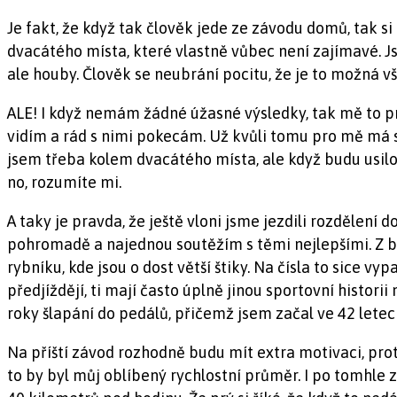
Je fakt, že když tak člověk jede ze závodu domů, tak si 
dvacátého místa, které vlastně vůbec není zajímavé. Js
ale houby. Člověk se neubrání pocitu, že je to možná v
ALE! I když nemám žádné úžasné výsledky, tak mě to pr
vidím a rád s nimi pokecám. Už kvůli tomu pro mě má sm
jsem třeba kolem dvacátého místa, ale když budu usilov
no, rozumíte mi.
A taky je pravda, že ještě vloni jsme jezdili rozdělení d
pohromadě a najednou soutěžím s těmi nejlepšími. Z b
rybníku, kde jsou o dost větší štiky. Na čísla to sice vyp
předjíždějí, ti mají často úplně jinou sportovní histori
roky šlapání do pedálů, přičemž jsem začal ve 42 letec
Na příští závod rozhodně budu mít extra motivaci, prot
to by byl můj oblíbený rychlostní průměr. I po tomhle zá