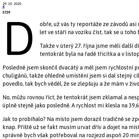
29. 10. 2020
4
5739
D
obře, už vás ty reportáže ze závodů asi 
let ve stáří na vozíku číst, tak se u toh
Takže v úterý 27. října jsme měli další 
tentokrát byla na řadě třicítka a v lis
Posledně jsem skončil dvacátý a měl jsem rychlostní pr
chuligánů, takže ohledně umístění jsem si dal stejný cíl 
povedlo, tak bych věděl, že se zlepšuju a že mám v živ
No, můžu rovnou říct, že tentokrát jsem zklamal a nespl
úplně stejně jako posledně. A rychlost mi klesla na 39,
Jak to probíhalo? Na místo jsem dorazil tradičně se z
knap. Příště už se fakt musím urvat dřív a dojet na mí
správně bych však potřeboval na rozjezd aspoň 20 min