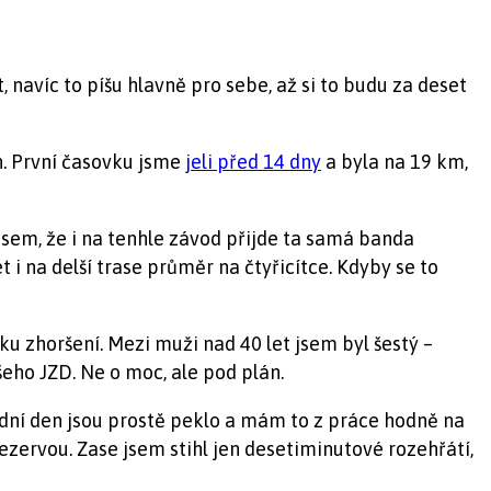
, navíc to píšu hlavně pro sebe, až si to budu za deset
on. První časovku jsme
jeli před 14 dny
a byla na 19 km,
jsem, že i na tenhle závod přijde ta samá banda
t i na delší trase průměr na čtyřicítce. Kdyby se to
šku zhoršení. Mezi muži nad 40 let jsem byl šestý –
šeho JZD. Ne o moc, ale pod plán.
ední den jsou prostě peklo a mám to z práce hodně na
ezervou. Zase jsem stihl jen desetiminutové rozehřátí,