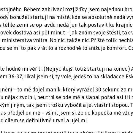
ůstojného. Během zahřívací rozjížďky jsem najednou hrozn
vody bohužel startují na místě, kde se absolutně nedá vys
v téhle zemi se opravdu nedá jen tak postavit ke krajnici
věk dostává asi pět minut – jak znám svoje štěstí, tak 
isterstva vnitra. No nic, takže nic. Příště tolik nechlas
 se mi to pak vrátilo a rozhodně to snižuje komfort. Co
e hodně mi věřili. (Nejrychlejší totiž startují na konec.)
m 36-37, říkal jsem si, ty vole, jedeš to na skládačce E
unění – to mě dojel maník, který vyrážel 30 sekund za m
 nějak zvolnil, neutrhl se ode mě a šlapal pořád asi tři
ým jiným, tak jsem trošku vybočil a jel vlastní stopou. T
as předjel on mě – všiml jsem si, že do kopečka mě vždy
d cílem se definitivně urval a ujel mi.