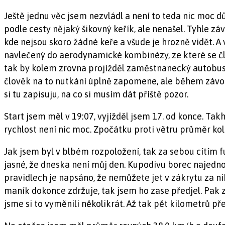
Ještě jednu věc jsem nezvládl a není to teda nic moc d
podle cesty nějaký šikovný keřík, ale nenašel. Tyhle zá
kde nejsou skoro žádné keře a všude je hrozně vidět. A 
navlečený do aerodynamické kombinézy, ze které se člo
tak by kolem zrovna projížděl zaměstnanecký autobus min
člověk na to nutkání úplně zapomene, ale během závodu
si tu zapisuju, na co si musím dát příště pozor.
Start jsem měl v 19:07, vyjížděl jsem 17. od konce. Takhl
rychlost není nic moc. Zpočátku proti větru průměr kole
Jak jsem byl v blbém rozpoložení, tak za sebou cítím f
jasné, že dneska není můj den. Kupodivu borec najednou
pravidlech je napsáno, že nemůžete jet v zákrytu za nik
maník dokonce zdržuje, tak jsem ho zase předjel. Pak z
jsme si to vyměnili několikrát. Až tak pět kilometrů pře