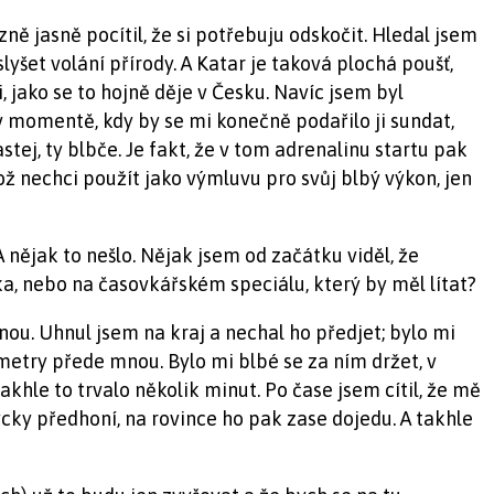
ě jasně pocítil, že si potřebuju odskočit. Hledal jsem
lyšet volání přírody. A Katar je taková plochá poušť,
, jako se to hojně děje v Česku. Navíc jsem byl
v momentě, kdy by se mi konečně podařilo ji sundat,
tej, ty blbče. Je fakt, že v tom adrenalinu startu pak
ž nechci použít jako výmluvu pro svůj blbý výkon, jen
 A nějak to nešlo. Nějak jsem od začátku viděl, že
ska, nebo na časovkářském speciálu, který by měl lítat?
nou. Uhnul jsem na kraj a nechal ho předjet; bylo mi
 metry přede mnou. Bylo mi blbé se za ním držet, v
akhle to trvalo několik minut. Po čase jsem cítil, že mě
cky předhoní, na rovince ho pak zase dojedu. A takhle