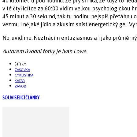
40 kilometrů pod hodinu. Že prý si říká, že když to ned
v té čtyřicítce za 60:00 vidím velkou psychologickou h
45 minut a 30 sekund, tak tu hodinu nejspíš přetáhnu o
vezmu i nějaké jídlo a zkusím sníst energetický gel. V
No, uvidíme. Neztrácím entuziasmus a i jako průměrný 
Autorem úvodní fotky je Ivan Lowe.
ŠTÍTKY
ČASOVKA
CYKLISTIKA
KATAR
ZÁVOD
SOUVISEJÍCÍ ČLÁNKY