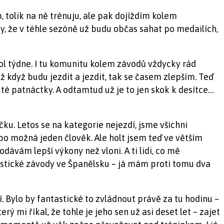
m, tolik na ně trénuju, ale pak dojíždím kolem
ny, že v téhle sezóně už budu občas sahat po medailích,
hol týdne. I tu komunitu kolem závodů vždycky rád
 když budu jezdit a jezdit, tak se časem zlepším. Teď
té patnáctky. A odtamtud už je to jen skok k desítce…
éčku. Letos se na kategorie nejezdí, jsme všichni
o možná jeden člověk. Ale holt jsem teď ve větším
podávám lepší výkony než vloni. A ti lidi, co mě
cyklistické závody ve Španělsku – já mám proti tomu dva
 Bylo by fantastické to zvládnout právě za tu hodinu –
ý mi říkal, že tohle je jeho sen už asi deset let – zajet