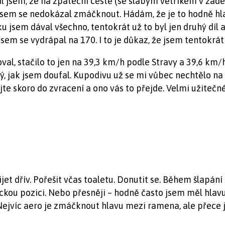
jsem, že na zpáteční cestě (se slabým větříkem v zádec
ě jsem se nedokázal zmáčknout. Hádám, že je to hodně hl
u jsem dával všechno, tentokrát už to byl jen druhý díl 
em se vydrápal na 170. I to je důkaz, že jsem tentokrát
val, stačilo to jen na 39,3 km/h podle Stravy a 39,6 km/
rý, jak jsem doufal. Kupodivu už se mi vůbec nechtělo na
te skoro do zvracení a ono vás to přejde. Velmi užitečné
jet dřív. Pořešit včas toaletu. Donutit se. Během šlapán
ckou pozici. Nebo přesněji – hodně často jsem měl hlav
Nejvíc aero je zmáčknout hlavu mezi ramena, ale přece je