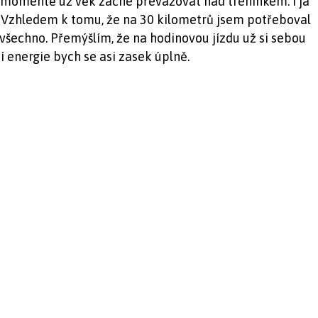
tém momentě už věk začne převažovat nad tréninkem. I já
m. Vzhledem k tomu, že na 30 kilometrů jsem potřeboval
 všechno. Přemýšlím, že na hodinovou jízdu už si sebou
í energie bych se asi zasek úplně.