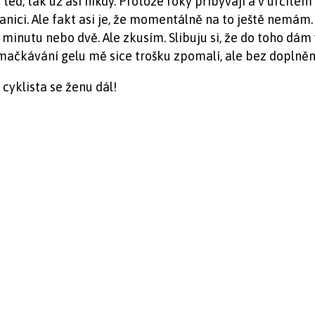
á teď, tak už asi nikdy. Protože roky přibývají a v urči
ranici. Ale fakt asi je, že momentálně na to ještě nemá
 minutu nebo dvě. Ale zkusím. Slibuju si, že do toho dám
ymačkávání gelu mě sice trošku zpomalí, ale bez doplněn
cyklista se ženu dál!