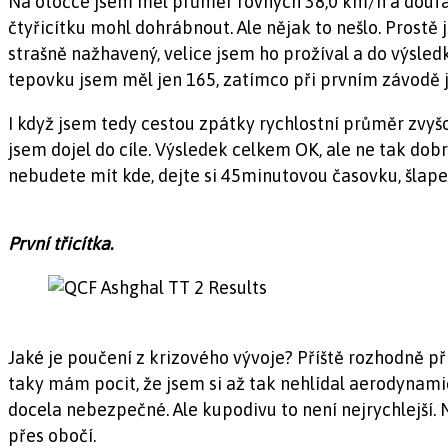
Na otočce jsem měl průměr rovných 38,0 km/h a doufal 
čtyřicítku mohl dohrábnout. Ale nějak to nešlo. Prost
strašně nažhavený, velice jsem ho prožíval a do výsledk
tepovku jsem měl jen 165, zatímco při prvním závodě js
I když jsem tedy cestou zpátky rychlostní průměr zvyšo
jsem dojel do cíle. Výsledek celkem OK, ale ne tak dob
nebudete mít kde, dejte si 45minutovou časovku, šlapej
První třicítka
.
Jaké je poučení z krizového vývoje? Příště rozhodně při
taky mám pocit, že jsem si až tak nehlídal aerodynami
docela nebezpečné. Ale kupodivu to není nejrychlejší. 
přes obočí.