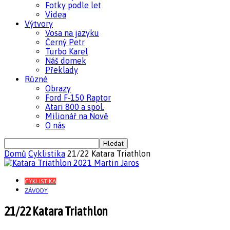
Fotky podle let
Videa
Výtvory
Vosa na jazyku
Černý Petr
Turbo Karel
Náš domek
Překlady
Různé
Obrazy
Ford F-150 Raptor
Atari 800 a spol.
Milionář na Nově
O nás
Domů
Cyklistika
21/22 Katara Triathlon
CYKLISTIKA
ZÁVODY
21/22 Katara Triathlon