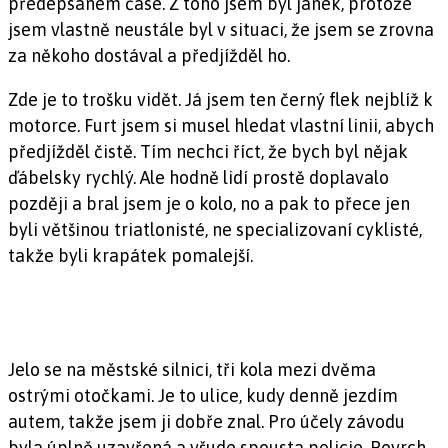
předepsaném čase. Z toho jsem byl janek, protože
jsem vlastně neustále byl v situaci, že jsem se zrovna
za někoho dostával a předjížděl ho.
Zde je to trošku vidět. Já jsem ten černý flek nejblíž k
motorce. Furt jsem si musel hledat vlastní linii, abych
předjížděl čistě. Tím nechci říct, že bych byl nějak
ďábelsky rychlý. Ale hodně lidí prostě doplavalo
později a bral jsem je o kolo, no a pak to přece jen
byli většinou triatlonisté, ne specializovaní cyklisté,
takže byli krapátek pomalejší.
Jelo se na městské silnici, tři kola mezi dvěma
ostrými otočkami. Je to ulice, kudy denně jezdím
autem, takže jsem ji dobře znal. Pro účely závodu
byla úplně uzavřená a všude spousta policie. Povrch