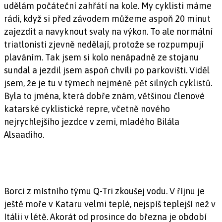
udělám počáteční zahřátí na kole. My cyklisti máme
rádi, když si před závodem můžeme aspoň 20 minut
zajezdit a navyknout svaly na výkon. To ale normální
triatlonisti zjevně nedělají, protože se rozpumpují
plaváním. Tak jsem si kolo nenápadně ze stojanu
sundal a jezdil jsem aspoň chvíli po parkovišti. Viděl
jsem, že je tu v týmech nejméně pět silných cyklistů.
Byla to jména, která dobře znám, většinou členové
katarské cyklistické repre, včetně nového
nejrychlejšího jezdce v zemi, mladého Bilála
Alsaadiho.
Borci z místního týmu Q-Tri zkoušej vodu. V říjnu je
ještě moře v Kataru velmi teplé, nejspíš teplejší než v
Itálii v létě. Akorát od prosince do března je období