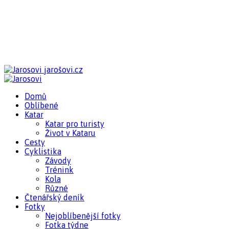
jarošovi.cz
Domů
Oblíbené
Katar
Katar pro turisty
Život v Kataru
Cesty
Cyklistika
Závody
Trénink
Kola
Různé
Čtenářský deník
Fotky
Nejoblíbenější fotky
Fotka týdne