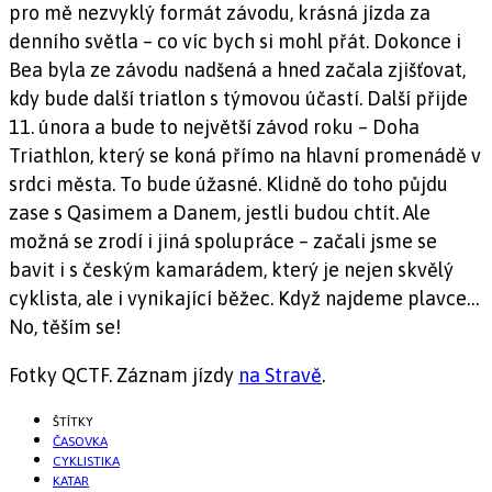
pro mě nezvyklý formát závodu, krásná jízda za
denního světla – co víc bych si mohl přát. Dokonce i
Bea byla ze závodu nadšená a hned začala zjišťovat,
kdy bude další triatlon s týmovou účastí. Další přijde
11. února a bude to největší závod roku – Doha
Triathlon, který se koná přímo na hlavní promenádě v
srdci města. To bude úžasné. Klidně do toho půjdu
zase s Qasimem a Danem, jestli budou chtít. Ale
možná se zrodí i jiná spolupráce – začali jsme se
bavit i s českým kamarádem, který je nejen skvělý
cyklista, ale i vynikající běžec. Když najdeme plavce…
No, těším se!
Fotky QCTF. Záznam jízdy
na Stravě
.
ŠTÍTKY
ČASOVKA
CYKLISTIKA
KATAR