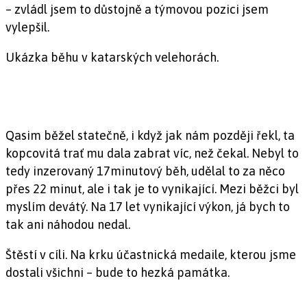
– zvládl jsem to důstojně a týmovou pozici jsem
vylepšil.
Ukázka běhu v katarských velehorách.
Qasim běžel statečně, i když jak nám později řekl, ta
kopcovitá trať mu dala zabrat víc, než čekal. Nebyl to
tedy inzerovaný 17minutový běh, udělal to za něco
přes 22 minut, ale i tak je to vynikající. Mezi běžci byl
myslím devátý. Na 17 let vynikající výkon, já bych to
tak ani náhodou nedal.
Štěstí v cíli. Na krku účastnická medaile, kterou jsme
dostali všichni – bude to hezká památka.