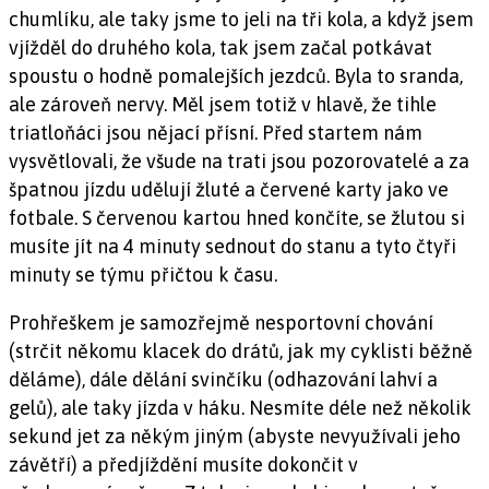
chumlíku, ale taky jsme to jeli na tři kola, a když jsem
vjížděl do druhého kola, tak jsem začal potkávat
spoustu o hodně pomalejších jezdců. Byla to sranda,
ale zároveň nervy. Měl jsem totiž v hlavě, že tihle
triatloňáci jsou nějací přísní. Před startem nám
vysvětlovali, že všude na trati jsou pozorovatelé a za
špatnou jízdu udělují žluté a červené karty jako ve
fotbale. S červenou kartou hned končíte, se žlutou si
musíte jít na 4 minuty sednout do stanu a tyto čtyři
minuty se týmu přičtou k času.
Prohřeškem je samozřejmě nesportovní chování
(strčit někomu klacek do drátů, jak my cyklisti běžně
děláme), dále dělání svinčíku (odhazování lahví a
gelů), ale taky jízda v háku. Nesmíte déle než několik
sekund jet za někým jiným (abyste nevyužívali jeho
závětří) a předjíždění musíte dokončit v