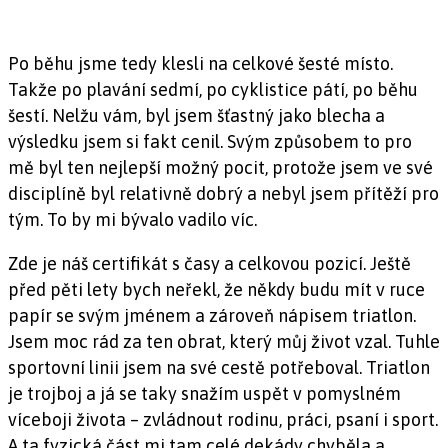
Po běhu jsme tedy klesli na celkové šesté místo.
Takže po plavání sedmí, po cyklistice pátí, po běhu
šestí. Nelžu vám, byl jsem šťastný jako blecha a
výsledku jsem si fakt cenil. Svým způsobem to pro
mě byl ten nejlepší možný pocit, protože jsem ve své
disciplíně byl relativně dobrý a nebyl jsem přítěží pro
tým. To by mi bývalo vadilo víc.
Zde je náš certifikát s časy a celkovou pozicí. Ještě
před pěti lety bych neřekl, že někdy budu mít v ruce
papír se svým jménem a zároveň nápisem triatlon.
Jsem moc rád za ten obrat, který můj život vzal. Tuhle
sportovní linii jsem na své cestě potřeboval. Triatlon
je trojboj a já se taky snažím uspět v pomyslném
víceboji života – zvládnout rodinu, práci, psaní i sport.
A ta fyzická část mi tam celé dekády chyběla a