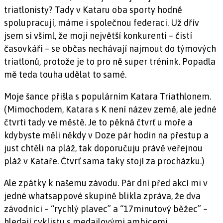
triatlonisty? Tady v Kataru oba sporty hodně
spolupracují, máme i společnou federaci. Už dřív
jsem si všiml, že moji největší konkurenti – čistí
časovkáři – se občas nechávají najmout do týmových
triatlonů, protože je to pro ně super trénink. Popadla
mě teda touha udělat to samé.
Moje šance přišla s populárním Katara Triathlonem.
(Mimochodem, Katara s K není název země, ale jedné
čtvrti tady ve městě. Je to pěkná čtvrť u moře a
kdybyste měli někdy v Doze pár hodin na přestup a
just chtěli na pláž, tak doporučuju právě veřejnou
pláž v Kataře. Čtvrť sama taky stojí za procházku.)
Ale zpátky k našemu závodu. Pár dní před akcí mi v
jedné whatsappové skupině blikla zpráva, že dva
závodníci – “rychlý plavec” a “17minutový běžec” –
hledají cyklistu s medailovými ambicemi.