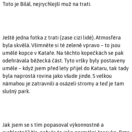
Toto je Bilál, nejrychlejší muž na trati.
Ještě jedna fotka z trati (zase cizí lidé). Atmosféra
byla skvělá. Všimněte si té zeleně vpravo – to jsou
umělé kopce v Kataře. Na těchto kopečkách se pak
odehrávala běžecká část. Tyto vršky byly postaveny
uměle – když jsem před lety přijel do Kataru, tak tady
byla naprostá rovina jako všude jinde. S velkou
námahou je zatravnili a osázeli stromy a teď je tam
slušný park.
Jak jsem se s tím popasoval výkonnostně a