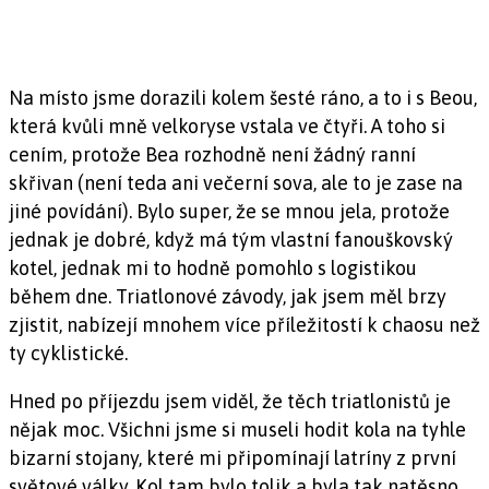
Na místo jsme dorazili kolem šesté ráno, a to i s Beou,
která kvůli mně velkoryse vstala ve čtyři. A toho si
cením, protože Bea rozhodně není žádný ranní
skřivan (není teda ani večerní sova, ale to je zase na
jiné povídání). Bylo super, že se mnou jela, protože
jednak je dobré, když má tým vlastní fanouškovský
kotel, jednak mi to hodně pomohlo s logistikou
během dne. Triatlonové závody, jak jsem měl brzy
zjistit, nabízejí mnohem více příležitostí k chaosu než
ty cyklistické.
Hned po příjezdu jsem viděl, že těch triatlonistů je
nějak moc. Všichni jsme si museli hodit kola na tyhle
bizarní stojany, které mi připomínají latríny z první
světové války. Kol tam bylo tolik a byla tak natěsno,