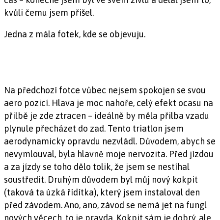
kvůli čemu jsem přišel.
Jedna z mála fotek, kde se objevuju.
Na předchozí fotce vůbec nejsem spokojen se svou
aero pozicí. Hlava je moc nahoře, celý efekt ocasu na
přilbě je zde ztracen – ideálně by měla přilba vzadu
plynule přecházet do zad. Tento triatlon jsem
aerodynamicky opravdu nezvládl. Důvodem, abych se
nevymlouval, byla hlavně moje nervozita. Před jízdou
a za jízdy se toho dělo tolik, že jsem se nestíhal
soustředit. Druhým důvodem byl můj nový kokpit
(taková ta úzká řídítka), který jsem instaloval den
před závodem. Ano, ano, závod se nemá jet na fungl
nových věcech, to je pravda. Kokpit sám je dobrý, ale