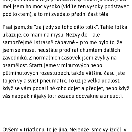
měl jsem ho moc vysoko (vidíte ten vysoký podstavec
pod loktem), a to mi zvedalo přední část těla.
Psal jsem, že “za jízdy se toho dělo tolik”. Tahle fotka
ukazuje, co mám na mysli. Nezvyklé – ale
samozřejmě i strašně zábavné – pro mě bylo to, že
jsem se musel neustále prodírat chumlem dalších
závodníků. Z normálních časovek jsem zvyklý na
osamělost. Startujeme v minutových nebo
půlminutových rozestupech, takže většinu času jste
to jen vy a svist pneumatik. To už je velká událost,
když se vám podaří někoho dojet a předjet, nebo když
vás naopak nějaký lotr zezadu docvakne a zneuctí.
Ovšem v triatlonu, to je jiná. Nejenže jsme vyjížděli v