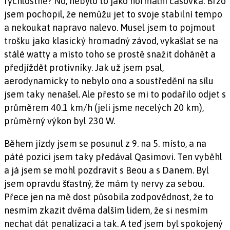
rychlostně? No, nebylo to jako normální časovka. Brzo
jsem pochopil, že nemůžu jet to svoje stabilní tempo
a nekoukat napravo nalevo. Musel jsem to pojmout
trošku jako klasický hromadný závod, vykašlat se na
stálé watty a místo toho se prostě snažit dohánět a
předjíždět protivníky. Jak už jsem psal,
aerodynamicky to nebylo ono a soustředění na sílu
jsem taky nenašel. Ale přesto se mi to podařilo odjet s
průměrem 40.1 km/h (jeli jsme necelých 20 km),
průměrný výkon byl 230 W.
Během jízdy jsem se posunul z 9. na 5. místo, a na
páté pozici jsem taky předával Qasimovi. Ten vyběhl
a já jsem se mohl pozdravit s Beou a s Danem. Byl
jsem opravdu šťastný, že mám ty nervy za sebou.
Přece jen na mě dost působila zodpovědnost, že to
nesmím zkazit dvěma dalším lidem, že si nesmím
nechat dát penalizaci a tak. A teď jsem byl spokojený