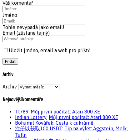
Váš komentář
Jméno
Tohle nevypadá jako email!
Email (zůstane tajný)
Uložit jméno, email a web pro příště
Archiv
Archiv
Nejnovější komentáře
Tt789
:
Můj první počítač: Atari 800 XE
Indian Lottery
:
Můj první počítač: Atari 800 XE
Bohumil Kovářek
:
Cesta k cukrárně
注册以获取100 USDT
:
Tip na výlet: Aggstein, Melk,
Tulln