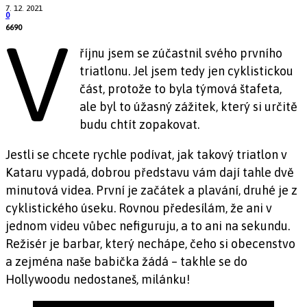
7. 12. 2021
0
6690
V
říjnu jsem se zúčastnil svého prvního
triatlonu. Jel jsem tedy jen cyklistickou
část, protože to byla týmová štafeta,
ale byl to úžasný zážitek, který si určitě
budu chtít zopakovat.
Jestli se chcete rychle podívat, jak takový triatlon v
Kataru vypadá, dobrou představu vám dají tahle dvě
minutová videa. První je začátek a plavání, druhé je z
cyklistického úseku. Rovnou předesílám, že ani v
jednom videu vůbec nefiguruju, a to ani na sekundu.
Režisér je barbar, který nechápe, čeho si obecenstvo
a zejména naše babička žádá – takhle se do
Hollywoodu nedostaneš, milánku!