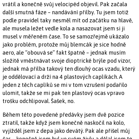
vrátil a konečně svůj velocipéd objevil. Pak začala
další smutná fáze – nandávání přilby. Tu jsem totiž
podle pravidel taky nesměl mít od začátku na hlavě,
ale musela ležet vedle kola a nasazovat jsem si ji
musel v měřeném čase. To se samozřejmě ukázalo
jako problém, protože můj blemcák je sice hodně
aero, ale “obouvá se” fakt špatně – jednak musím
složitě vměstnávat svoje dioptrické brýle pod vizor,
jednak má přilba takový ten dlouhý ocas vzadu, který
je oddělovací a drží na 4 plastových caplíkách. A
jeden z těch caplíků se mi v tom vzrušení podařilo
ulomit, takže se mi pak ten plastový ocas vpravo
trošku odchlipoval. Šašek, no.
Během této povedené předávky jsem dvě pozice
ztratil, takže když jsem konečně naskočil na kolo,
vyjížděl jsem z depa jako devátý. Pak ale přišel můj
čas – konečně jsem byl ve svém živlu a dělal jsem to,