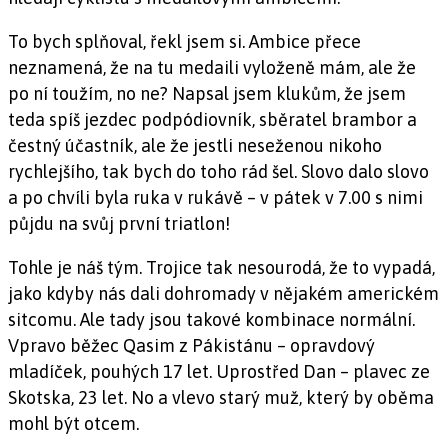
To bych splňoval, řekl jsem si. Ambice přece
neznamená, že na tu medaili vyloženě mám, ale že
po ní toužím, no ne? Napsal jsem klukům, že jsem
teda spíš jezdec podpódiovník, sběratel brambor a
čestný účastník, ale že jestli neseženou nikoho
rychlejšího, tak bych do toho rád šel. Slovo dalo slovo
a po chvíli byla ruka v rukávě – v pátek v 7.00 s nimi
půjdu na svůj první triatlon!
Tohle je náš tým. Trojice tak nesourodá, že to vypadá,
jako kdyby nás dali dohromady v nějakém americkém
sitcomu. Ale tady jsou takové kombinace normální.
Vpravo běžec Qasim z Pákistánu – opravdový
mladíček, pouhých 17 let. Uprostřed Dan – plavec ze
Skotska, 23 let. No a vlevo starý muž, který by oběma
mohl být otcem.