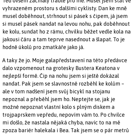
Teď ovšem začínaly trable pro mě. Musel jsem stát ve
vyhrazeném prostoru s dalšími cyklisty. Dan ke mně
musel doběhnout, strhnout si pásek s čipem, já jsem
si musel pásek nandat na levou nohu, pak doběhnout
ke kolu, sundat ho z rámu, chvilku běžet vedle kola na
jakousi čáru a tam teprve nasednout a šlapat. To je
hodně úkolů pro zmatkáře jako já.
A taky že jo. Moje galapředstavení na této předávce
dalo vzpomenout na grotesky Bustera Keatona v
nejlepší formě. Čip na nohu jsem si ještě dokázal
nandat. Pak jsem se slavnostně rozběhl ke kolům –
ale v tom nadšení jsem svůj bicykl na stojanu
nepoznal a přeběhl jsem ho. Neptejte se, jak je
možné nepoznat vlastní kolo s plným diskem a
trojpaprskem vepředu, nepovím vám to. Po chvilce
mi došlo, že nastala nějaká chyba, navíc to na mě
zpoza bariér halekala i Bea. Tak jsem se o pár metrů