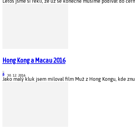
Letos jsme si řekli, že už se konečně musíme podívat do černé 
Hong Kong a Macau 2016
6
30. 12. 2016
Jako malý kluk jsem miloval film Muž z Hong Kongu, kde znudě