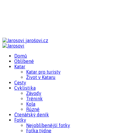
jarošovi.cz
Domů
Oblíbené
Katar
Katar pro turisty
Život v Kataru
Cesty
Cyklistika
Závody
Trénink
Kola
Různé
Čtenářský deník
Fotky
Nejoblíbenější fotky
Fotka týdne