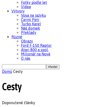
Fotky podle let
Videa
Výtvory
Vosa na jazyku
Černý Petr
Turbo Karel
Náš domek
Překlady
Různé
Obrazy
Ford F-150 Raptor
Atari 800 a spol.
Milionář na Nově
O nás
Domů
Cesty
Cesty
Doporučené články