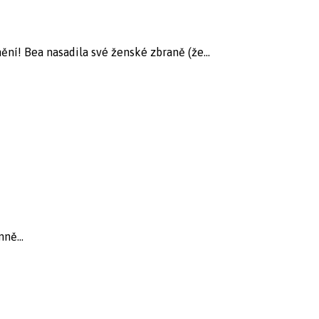
í! Bea nasadila své ženské zbraně (že...
ně...