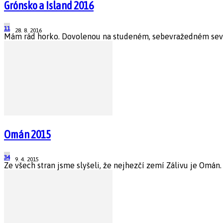
Grónsko a Island 2016
11
28. 8. 2016
Mám rád horko. Dovolenou na studeném, sebevražedném severu
Omán 2015
34
9. 4. 2015
Ze všech stran jsme slyšeli, že nejhezčí zemí Zálivu je Omán. 