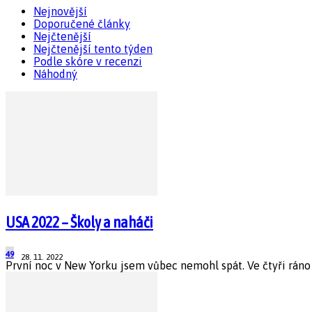
Nejnovější
Doporučené články
Nejčtenější
Nejčtenější tento týden
Podle skóre v recenzi
Náhodný
USA 2022 – Školy a naháči
49
28. 11. 2022
První noc v New Yorku jsem vůbec nemohl spát. Ve čtyři ráno j