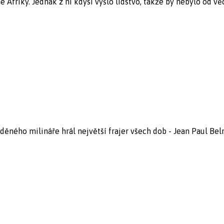
Afriky. Jednak z ní kdysi vyšlo lidstvo, takže by nebylo od věci
ného milináře hrál největší frajer všech dob - Jean Paul Belm