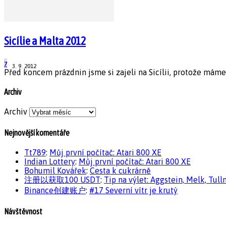
Sicílie a Malta 2012
7
3. 9. 2012
Před koncem prázdnin jsme si zajeli na Sicílii, protože máme 
Archiv
Archiv
Nejnovější komentáře
Tt789
:
Můj první počítač: Atari 800 XE
Indian Lottery
:
Můj první počítač: Atari 800 XE
Bohumil Kovářek
:
Cesta k cukrárně
注册以获取100 USDT
:
Tip na výlet: Aggstein, Melk, Tull
Binance创建账户
:
#17 Severní vítr je krutý
Návštěvnost