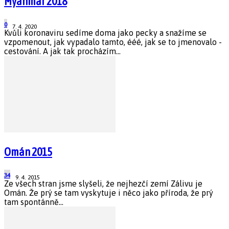
Myanmar 2018
0
7. 4. 2020
Kvůli koronaviru sedíme doma jako pecky a snažíme se
vzpomenout, jak vypadalo tamto, ééé, jak se to jmenovalo -
cestování. A jak tak procházím...
Omán 2015
34
9. 4. 2015
Ze všech stran jsme slyšeli, že nejhezčí zemí Zálivu je
Omán. Že prý se tam vyskytuje i něco jako příroda, že prý
tam spontánně...