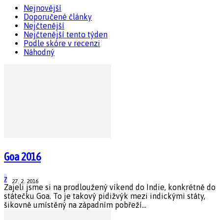
Nejnovější
Doporučené články
Nejčtenější
Nejčtenější tento týden
Podle skóre v recenzi
Náhodný
Goa 2016
7
27. 2. 2016
Zajeli jsme si na prodloužený víkend do Indie, konkrétně do
státečku Goa. To je takový pidižvýk mezi indickými státy,
šikovně umístěný na západním pobřeží...