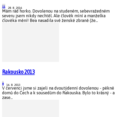
11
28. 8. 2016
Mám rád horko. Dovolenou na studeném, sebevražedném
severu jsem nikdy nechtěl. Ale člověk míní a manželka
člověka mění! Bea nasadila své ženské zbraně (že...
Rakousko 2013
8
16. 8. 2013
V červenci jsme si zajeli na dvoutýdenní dovolenou - pěkně
domů do Čech a k sousedům do Rakouska. Bylo to krásný - a
zase...