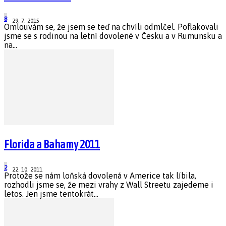
8
29. 7. 2015
Omlouvám se, že jsem se teď na chvíli odmlčel. Poflakovali
jsme se s rodinou na letní dovolené v Česku a v Rumunsku a
na...
Florida a Bahamy 2011
2
22. 10. 2011
Protože se nám loňská dovolená v Americe tak líbila,
rozhodli jsme se, že mezi vrahy z Wall Streetu zajedeme i
letos. Jen jsme tentokrát...