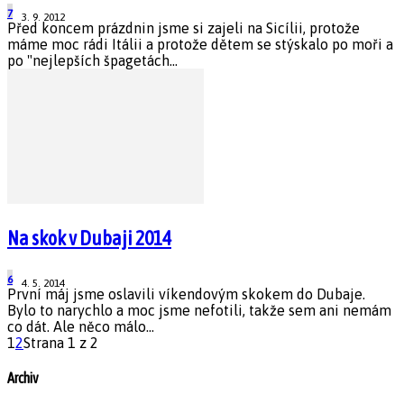
7
3. 9. 2012
Před koncem prázdnin jsme si zajeli na Sicílii, protože
máme moc rádi Itálii a protože dětem se stýskalo po moři a
po "nejlepších špagetách...
Na skok v Dubaji 2014
6
4. 5. 2014
První máj jsme oslavili víkendovým skokem do Dubaje.
Bylo to narychlo a moc jsme nefotili, takže sem ani nemám
co dát. Ale něco málo...
1
2
Strana 1 z 2
Archiv