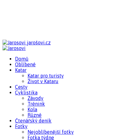
jarošovi.cz
Domů
Oblíbené
Katar
Katar pro turisty
Život v Kataru
Cesty
Cyklistika
Závody
Trénink
Kola
Různé
Čtenářský deník
Fotky
Nejoblíbenější fotky
Fotka týdne