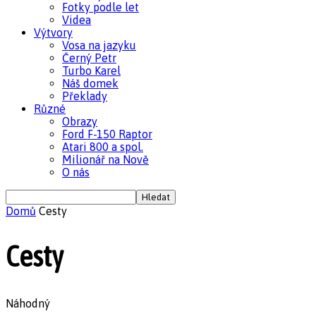
Fotky podle let
Videa
Výtvory
Vosa na jazyku
Černý Petr
Turbo Karel
Náš domek
Překlady
Různé
Obrazy
Ford F-150 Raptor
Atari 800 a spol.
Milionář na Nově
O nás
Domů
Cesty
Cesty
Náhodný