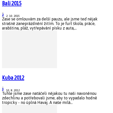
Bali 2015
2
2. 10. 2015
Zase se omlouvám za delší pauzu, ale jsme teď nějak
strašně zaneprázdnění žitím. To je furt škola, práce,
arabština, pláž, vytřepávání písku z auta,...
Kuba 2012
3
10. 8. 2012
Tuhle jsme zase natáčeli nějakou tu naši navoněnou
zdechlinu a potřebovali jsme, aby to vypadalo hodně
tropicky - no úplná Havaj. A naše milá...