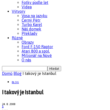
Fotky podle let
Videa
Výtvory
Vosa na jazyku
Černý Petr
Turbo Karel
Náš domek
Překlady
Různé
Obrazy
Ford F-150 Raptor
Atari 800 a spol.
Milionář na Nově
O nás
Domů
Blog
I takový je Istanbul
BLOG
I takový je Istanbul
24. 8. 2008
1