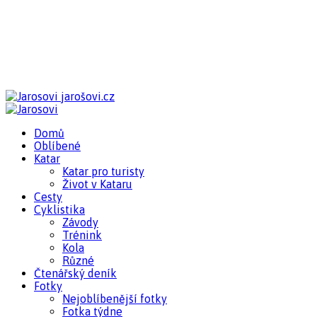
jarošovi.cz
Domů
Oblíbené
Katar
Katar pro turisty
Život v Kataru
Cesty
Cyklistika
Závody
Trénink
Kola
Různé
Čtenářský deník
Fotky
Nejoblíbenější fotky
Fotka týdne