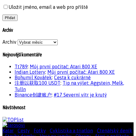
Uložit jméno, email a web pro příště
Archiv
Archiv
Nejnovější komentáře
Tt789
:
Můj první počítač: Atari 800 XE
Indian Lottery
:
Můj první počítač: Atari 800 XE
Bohumil Kovářek
:
Cesta k cukrárně
注册以获取100 USDT
:
Tip na výlet: Aggstein, Melk,
Tulln
Binance创建账户
:
#17 Severní vítr je krutý
Návštěvnost
Katar
|
Cesty
|
Fotky
|
Cyklistika a triatlon
|
Čtenářský deník
|
Stavba domku
|
Vosa na jazyku
|
Obrazy
|
Atari a počítače
|