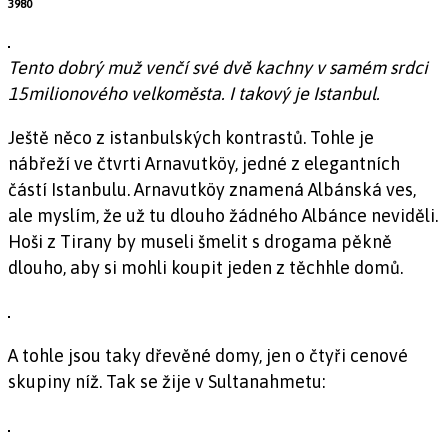
3980
Tento dobrý muž venčí své dvě kachny v samém srdci
15milionového velkoměsta. I takový je Istanbul.
Ještě něco z istanbulských kontrastů. Tohle je
nábřeží ve čtvrti Arnavutköy, jedné z elegantních
částí Istanbulu. Arnavutköy znamená Albánská ves,
ale myslím, že už tu dlouho žádného Albánce neviděli.
Hoši z Tirany by museli šmelit s drogama pěkně
dlouho, aby si mohli koupit jeden z těchhle domů.
A tohle jsou taky dřevěné domy, jen o čtyři cenové
skupiny níž. Tak se žije v Sultanahmetu: