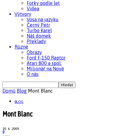
Fotky podle let
Videa
Výtvory
Vosa na jazyku
Černý Petr
Turbo Karel
Náš domek
Překlady
Různé
Obrazy
Ford F-150 Raptor
Atari 800 a spol.
Milionář na Nově
O nás
Domů
Blog
Mont Blanc
BLOG
Mont Blanc
20. 6. 2009
0