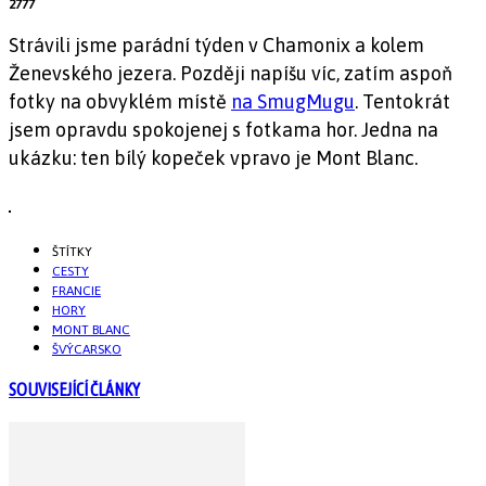
2777
Strávili jsme parádní týden v Chamonix a kolem
Ženevského jezera. Později napíšu víc, zatím aspoň
fotky na obvyklém místě
na SmugMugu
. Tentokrát
jsem opravdu spokojenej s fotkama hor. Jedna na
ukázku: ten bílý kopeček vpravo je Mont Blanc.
ŠTÍTKY
CESTY
FRANCIE
HORY
MONT BLANC
ŠVÝCARSKO
SOUVISEJÍCÍ ČLÁNKY