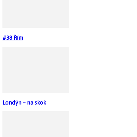
#38 Řím
Londýn – na skok