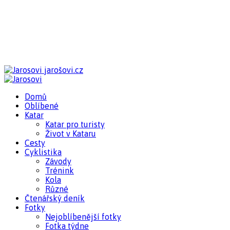
jarošovi.cz
Domů
Oblíbené
Katar
Katar pro turisty
Život v Kataru
Cesty
Cyklistika
Závody
Trénink
Kola
Různé
Čtenářský deník
Fotky
Nejoblíbenější fotky
Fotka týdne