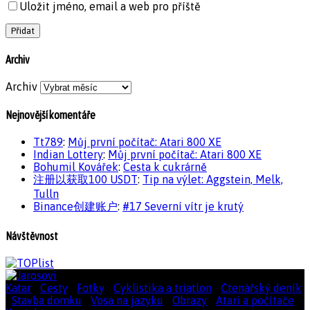
Uložit jméno, email a web pro příště
Archiv
Archiv
Nejnovější komentáře
Tt789
:
Můj první počítač: Atari 800 XE
Indian Lottery
:
Můj první počítač: Atari 800 XE
Bohumil Kovářek
:
Cesta k cukrárně
注册以获取100 USDT
:
Tip na výlet: Aggstein, Melk,
Tulln
Binance创建账户
:
#17 Severní vítr je krutý
Návštěvnost
Katar
|
Cesty
|
Fotky
|
Cyklistika a triatlon
|
Čtenářský deník
|
Stavba domku
|
Vosa na jazyku
|
Obrazy
|
Atari a počítače
|