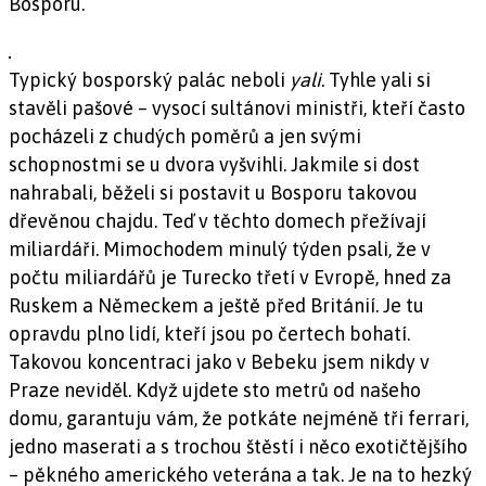
Bosporu.
Typický bosporský palác neboli
yali
. Tyhle yali si
stavěli pašové – vysocí sultánovi ministři, kteří často
pocházeli z chudých poměrů a jen svými
schopnostmi se u dvora vyšvihli. Jakmile si dost
nahrabali, běželi si postavit u Bosporu takovou
dřevěnou chajdu. Teď v těchto domech přežívají
miliardáři. Mimochodem minulý týden psali, že v
počtu miliardářů je Turecko třetí v Evropě, hned za
Ruskem a Německem a ještě před Británií. Je tu
opravdu plno lidí, kteří jsou po čertech bohatí.
Takovou koncentraci jako v Bebeku jsem nikdy v
Praze neviděl. Když ujdete sto metrů od našeho
domu, garantuju vám, že potkáte nejméně tři ferrari,
jedno maserati a s trochou štěstí i něco exotičtějšího
– pěkného amerického veterána a tak. Je na to hezký