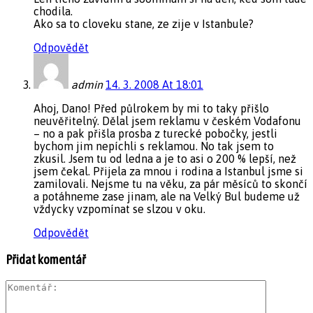
chodila.
Ako sa to cloveku stane, ze zije v Istanbule?
Odpovědět
admin
14. 3. 2008 At 18:01
Ahoj, Dano! Před půlrokem by mi to taky přišlo
neuvěřitelný. Dělal jsem reklamu v českém Vodafonu
– no a pak přišla prosba z turecké pobočky, jestli
bychom jim nepíchli s reklamou. No tak jsem to
zkusil. Jsem tu od ledna a je to asi o 200 % lepší, než
jsem čekal. Přijela za mnou i rodina a Istanbul jsme si
zamilovali. Nejsme tu na věku, za pár měsíců to skončí
a potáhneme zase jinam, ale na Velký Bul budeme už
vždycky vzpomínat se slzou v oku.
Odpovědět
Přidat komentář