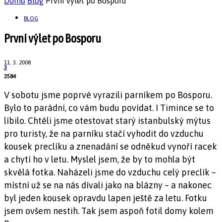
Domů
Blog
První výlet po Bosporu
BLOG
První výlet po Bosporu
11. 3. 2008
3
3584
V sobotu jsme poprvé vyrazili parníkem po Bosporu.
Bylo to parádní, co vám budu povídat. I Timince se to
líbilo. Chtěli jsme otestovat starý istanbulský mýtus
pro turisty, že na parníku stačí vyhodit do vzduchu
kousek preclíku a znenadání se odněkud vynoří racek
a chytí ho v letu. Myslel jsem, že by to mohla být
skvělá fotka. Naházeli jsme do vzduchu celý preclík –
místní už se na nás dívali jako na blázny – a nakonec
byl jeden kousek opravdu lapen ještě za letu. Fotku
jsem ovšem nestih. Tak jsem aspoň fotil domy kolem