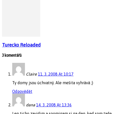
Turecko Reloaded
3 komentářů
Claire
11. 3. 2008 At 10:17
Ty domy jsou úchvatný. Ale mešita vyhrává ;)
Odpovědět
dana
14. 3. 2008 At 13:36
Len ticho zavidim a soominam si na den, ked som tade