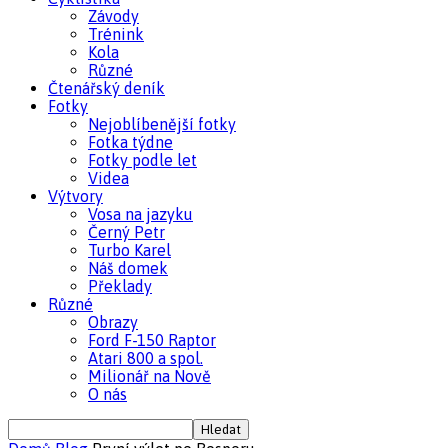
Závody
Trénink
Kola
Různé
Čtenářský deník
Fotky
Nejoblíbenější fotky
Fotka týdne
Fotky podle let
Videa
Výtvory
Vosa na jazyku
Černý Petr
Turbo Karel
Náš domek
Překlady
Různé
Obrazy
Ford F-150 Raptor
Atari 800 a spol.
Milionář na Nově
O nás