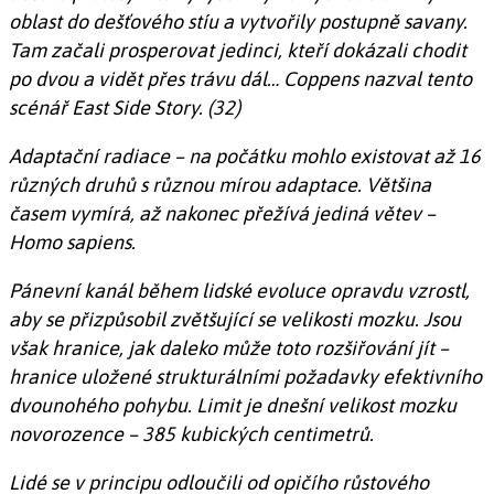
oblast do dešťového stíu a vytvořily postupně savany.
Tam začali prosperovat jedinci, kteří dokázali chodit
po dvou a vidět přes trávu dál… Coppens nazval tento
scénář East Side Story. (32)
Adaptační radiace – na počátku mohlo existovat až 16
různých druhů s různou mírou adaptace. Většina
časem vymírá, až nakonec přežívá jediná větev –
Homo sapiens.
Pánevní kanál během lidské evoluce opravdu vzrostl,
aby se přizpůsobil zvětšující se velikosti mozku. Jsou
však hranice, jak daleko může toto rozšiřování jít –
hranice uložené strukturálními požadavky efektivního
dvounohého pohybu. Limit je dnešní velikost mozku
novorozence – 385 kubických centimetrů.
Lidé se v principu odloučili od opičího růstového