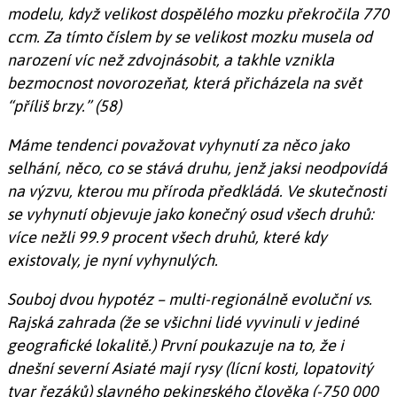
modelu, když velikost dospělého mozku překročila 770
ccm. Za tímto číslem by se velikost mozku musela od
narození víc než zdvojnásobit, a takhle vznikla
bezmocnost novorozeňat, která přicházela na svět
“příliš brzy.” (58)
Máme tendenci považovat vyhynutí za něco jako
selhání, něco, co se stává druhu, jenž jaksi neodpovídá
na výzvu, kterou mu příroda předkládá. Ve skutečnosti
se vyhynutí objevuje jako konečný osud všech druhů:
více nežli 99.9 procent všech druhů, které kdy
existovaly, je nyní vyhynulých.
Souboj dvou hypotéz – multi-regionálně evoluční vs.
Rajská zahrada (že se všichni lidé vyvinuli v jediné
geografické lokalitě.) První poukazuje na to, že i
dnešní severní Asiaté mají rysy (lícní kosti, lopatovitý
tvar řezáků) slavného pekingského člověka (-750 000