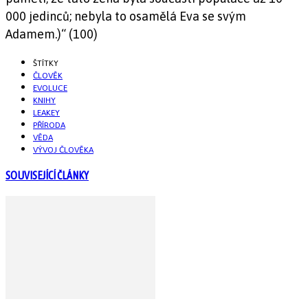
000 jedinců; nebyla to osamělá Eva se svým
Adamem.)“ (100)
ŠTÍTKY
ČLOVĚK
EVOLUCE
KNIHY
LEAKEY
PŘÍRODA
VĚDA
VÝVOJ ČLOVĚKA
SOUVISEJÍCÍ ČLÁNKY