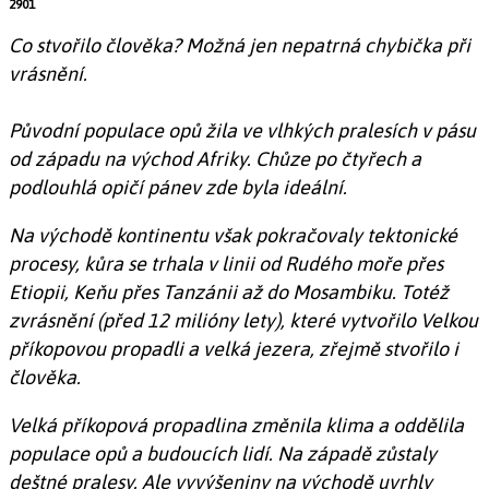
2901
Co stvořilo člověka? Možná jen nepatrná chybička při
vrásnění.
Původní populace opů žila ve vlhkých pralesích v pásu
od západu na východ Afriky. Chůze po čtyřech a
podlouhlá opičí pánev zde byla ideální.
Na východě kontinentu však pokračovaly tektonické
procesy, kůra se trhala v linii od Rudého moře přes
Etiopii, Keňu přes Tanzánii až do Mosambiku. Totéž
zvrásnění (před 12 milióny lety), které vytvořilo Velkou
příkopovou propadli a velká jezera, zřejmě stvořilo i
člověka.
Velká příkopová propadlina změnila klima a oddělila
populace opů a budoucích lidí. Na západě zůstaly
deštné pralesy. Ale vyvýšeniny na východě uvrhly