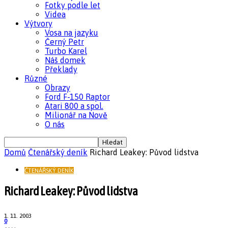
Fotky podle let
Videa
Výtvory
Vosa na jazyku
Černý Petr
Turbo Karel
Náš domek
Překlady
Různé
Obrazy
Ford F-150 Raptor
Atari 800 a spol.
Milionář na Nově
O nás
Domů
Čtenářský deník
Richard Leakey: Původ lidstva
ČTENÁŘSKÝ DENÍK
Richard Leakey: Původ lidstva
1. 11. 2003
0