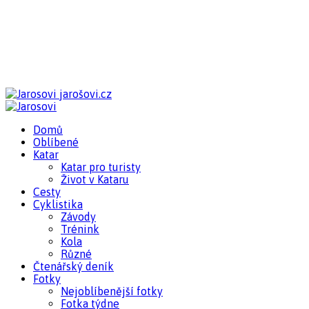
jarošovi.cz
Domů
Oblíbené
Katar
Katar pro turisty
Život v Kataru
Cesty
Cyklistika
Závody
Trénink
Kola
Různé
Čtenářský deník
Fotky
Nejoblíbenější fotky
Fotka týdne