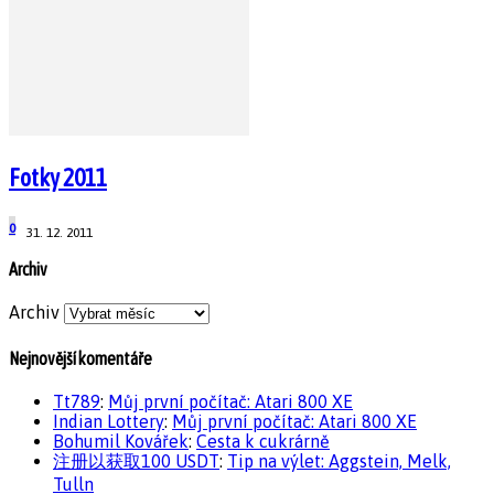
Fotky 2011
0
31. 12. 2011
Archiv
Archiv
Nejnovější komentáře
Tt789
:
Můj první počítač: Atari 800 XE
Indian Lottery
:
Můj první počítač: Atari 800 XE
Bohumil Kovářek
:
Cesta k cukrárně
注册以获取100 USDT
:
Tip na výlet: Aggstein, Melk,
Tulln