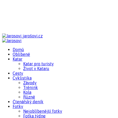
jarošovi.cz
Domů
Oblíbené
Katar
Katar pro turisty
Život v Kataru
Cesty
Cyklistika
Závody
Trénink
Kola
Různé
Čtenářský deník
Fotky
Nejoblíbenější fotky
Fotka týdne