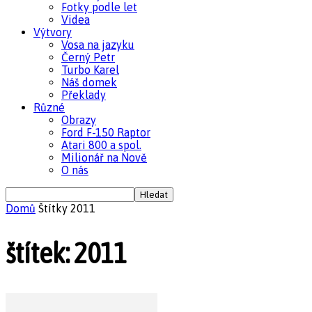
Fotky podle let
Videa
Výtvory
Vosa na jazyku
Černý Petr
Turbo Karel
Náš domek
Překlady
Různé
Obrazy
Ford F-150 Raptor
Atari 800 a spol.
Milionář na Nově
O nás
Domů
Štítky
2011
štítek: 2011