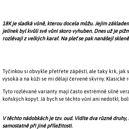
18K je sladká vůně, kterou docela můžu. Jejím základe
jelínek byl kvůli své vůni skoro vyhuben. Dnes už je pi
rozlévají z velkých karaf. Na pleť se pak nanášejí sklen
Tyčinkou si obvykle přetřete zápěstí, ale taky krk, ja
vysoká a na kůži se mi dělají červené skvrny. Klasické 
Tyto rozlévané varianty mají často extrémně silné verz
koňských kopyt. Já bych se těchto vůní ani nedotkl, bol
V těchto nádobkách je tzv. oud. Vidíte dva různé druhy, s
samostatně při jiné příležitosti.