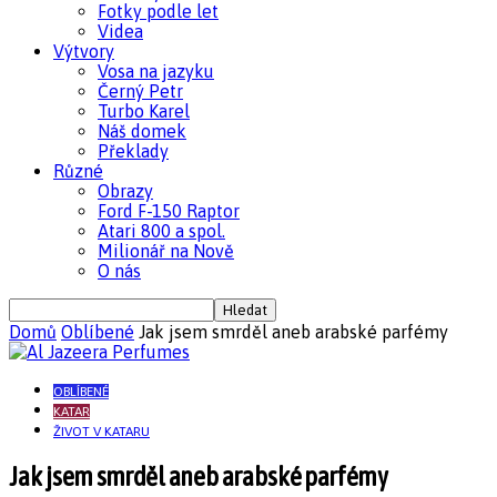
Fotky podle let
Videa
Výtvory
Vosa na jazyku
Černý Petr
Turbo Karel
Náš domek
Překlady
Různé
Obrazy
Ford F-150 Raptor
Atari 800 a spol.
Milionář na Nově
O nás
Domů
Oblíbené
Jak jsem smrděl aneb arabské parfémy
OBLÍBENÉ
KATAR
ŽIVOT V KATARU
Jak jsem smrděl aneb arabské parfémy