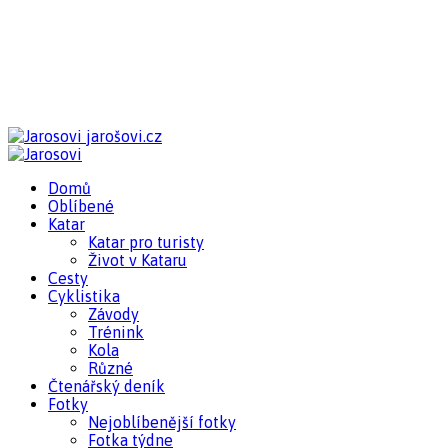
jarošovi.cz
Domů
Oblíbené
Katar
Katar pro turisty
Život v Kataru
Cesty
Cyklistika
Závody
Trénink
Kola
Různé
Čtenářský deník
Fotky
Nejoblíbenější fotky
Fotka týdne