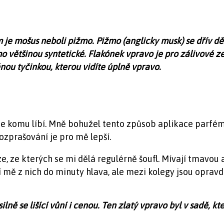
m je mošus neboli pižmo. Pižmo (anglicky musk) se dřív 
žmo většinou syntetické. Flakónek vpravo je pro zálivové
ěnou tyčinkou, kterou vidíte úplně vpravo.
k se komu líbí. Mně bohužel tento způsob aplikace parfém
rozprašování je pro mě lepší.
e, ze kterých se mi dělá regulérně šoufl. Mívají tmavou
í mě z nich do minuty hlava, ale mezi kolegy jsou opravd
ilně se lišící vůní i cenou. Ten zlatý vpravo byl v sadě, k