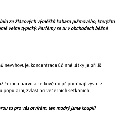
dělalo ze žlázových výměšků kabara pižmového, kterýžto
 země velmi typický. Parfémy se tu v obchodech běžně
ů nevyhovuje, koncentrace účinné látky je příliš
 až černou barvu a celkově mi připomínají vývar z
u populární, zvlášť při večerních setkáních.
terou tu pro vás otvírám, ten modrý jsme koupili