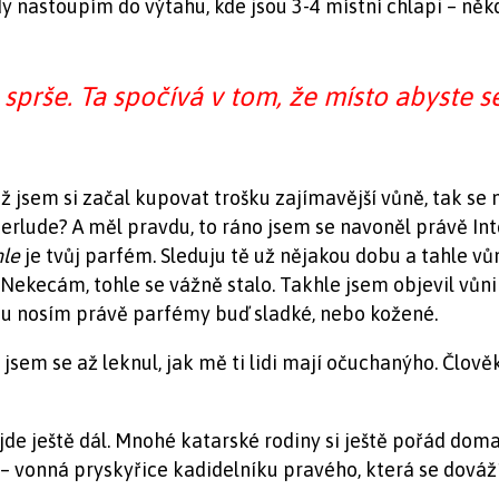
 nastoupím do výtahu, kde jsou 3-4 místní chlapi – někdy
 sprše
. Ta spočívá v tom, že místo abyste s
ž jsem si začal kupovat trošku zajímavější vůně, tak se 
rlude? A měl pravdu, to ráno jsem se navoněl právě Int
hle
je tvůj parfém. Sleduju tě už nějakou dobu a tahle vů
Nekecám, tohle se vážně stalo. Takhle jsem objevil vůni
nou nosím právě parfémy buď sladké, nebo kožené.
jsem se až leknul, jak mě ti lidi mají očuchanýho. Člověk
e ještě dál. Mnohé katarské rodiny si ještě pořád doma 
o – vonná pryskyřice kadidelníku pravého, která se dová