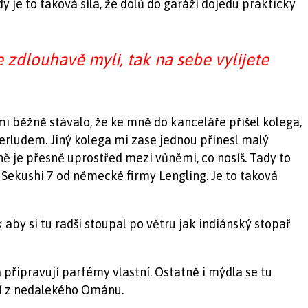
 je to taková síla, že dolů do garáží dojedu prakticky
e zdlouhavě myli, tak na sebe vylijete
mi běžně stávalo, že ke mně do kanceláře přišel kolega,
erludem. Jiný kolega mi zase jednou přinesl malý
ně je přesně uprostřed mezi vůněmi, co nosíš. Tady to
 Sekushi 7 od německé firmy Lengling. Je to taková
 aby si tu radši stoupal po větru jak indiánský stopař
připravují parfémy vlastní. Ostatně i mýdla se tu
ží z nedalekého Ománu.