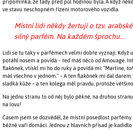
připomínka, že tady před půl hodinou byla. A když někdy
ve stavu neschopném řízení motorového vozidla.
Místní lidi někdy žertují o tzv.
arabské
silný parfém. Na každém šprochu…
Lidi se tu taky v parfémech velmi dobře vyznají. Když u
potáhl nosem a povídá – teď máš něco od Amouage. Inte
flakónek, vtiskl mi ho do ruky a povídá mi: “Martine,
to
máš všechno v jednom.” – A ten flakónek mi dal darem. 
sladká kůže – a ten kolega měl pravdu, protože větši
Na jednu stranu to od něj bylo pěkné, na druhou stranu 
na lovu!
Časem jsem se dozvěděl, že místní posedlost parfémy jd
běžně vaří domácí. Jednou z hlavních přísad je kadidl