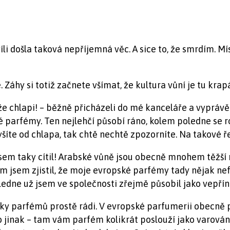
li došla taková nepříjemná věc. A sice to, že smrdím. Mí
 Záhy si totiž začnete všímat, že kultura vůní je tu kra
že chlapi! – běžně přicházeli do mé kanceláře a vyprávěl
ůzné parfémy. Ten nejlehčí působí ráno, kolem poledne se
šíte od chlapa, tak chtě nechtě zpozorníte. Na takové ře
 jsem taky cítil! Arabské vůně jsou obecně mnohem těžší 
m jsem zjistil, že moje evropské parfémy tady nějak nefun
ledne už jsem ve společnosti zřejmě působil jako vepřín
dávky parfémů prostě rádi. V evropské parfumerii obecně p
e to jinak – tam vám parfém kolikrát poslouží jako varov