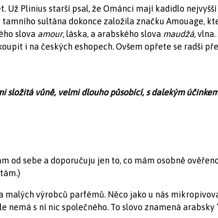
. Už Plinius starší psal, že Ománci mají kadidlo nejvyšš
tamního sultána dokonce založila značku Amouage, která
ého slova
amour
, láska, a arabského slova
maudžá
, vlna
oupit i na českých eshopech. Ovšem opřete se radši pře
 složitá vůně, velmi dlouho působící, s dalekým účinkem. 
 sám od sebe a doporučuju jen to, co mám osobně ověřeno
ítám.)
sta malých výrobců parfémů. Něco jako u nás mikropivovar
ale nemá s ní nic společného. To slovo znamená arabsky “