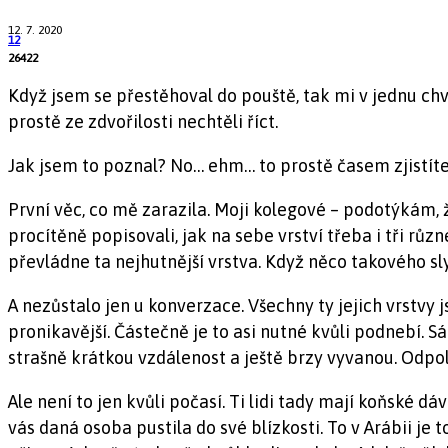
12. 7. 2020
12
26422
Když jsem se přestěhoval do pouště, tak mi v jednu chví
prostě ze zdvořilosti nechtěli říct.
Jak jsem to poznal? No… ehm… to prostě časem zjistíte.
První věc, co mě zarazila. Moji kolegové – podotýkám, 
procítěně popisovali, jak na sebe vrství třeba i tři r
převládne ta nejhutnější vrstva. Když něco takového sly
A nezůstalo jen u konverzace. Všechny ty jejich vrstvy
pronikavější. Částečně je to asi nutné kvůli podnebí. Sá
strašně krátkou vzdálenost a ještě brzy vyvanou. Odpo
Ale není to jen kvůli počasí. Ti lidi tady mají koňské 
vás daná osoba pustila do své blízkosti. To v Arábii j