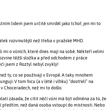
stním lidem jsem určitě smrděl jako tchoř, jen mi to
pátek rozvinutější než třeba v pražské MHD.
i mi o vůních, které dnes mají na sobě. Někteří velmi
 rozvine těžší složka a před odchodem z práce
či jsem z Roztyl nebyl zvyklý!
než ty, co se používají v Evropě. A taky mnohem
gují. V tom hicu (a v létě i vlhku) “dostřelí” na
 v Choceradech, než mi to došlo.
latí zásada, že cítit něčí vůni má být odměna za to, že
ání předtím, než daná osoba vstoupí do místnosti. Nebo