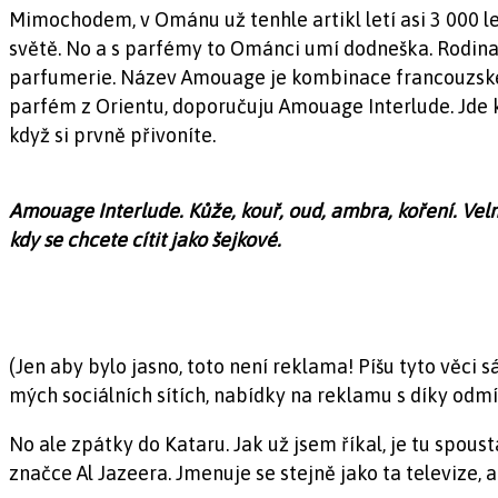
Mimochodem, v Ománu už tenhle artikl letí asi 3 000 let
světě. No a s parfémy to Ománci umí dodneška. Rodina 
parfumerie. Název Amouage je kombinace francouzsk
parfém z Orientu, doporučuju Amouage Interlude. Jde k
když si prvně přivoníte.
Amouage Interlude. Kůže, kouř, oud, ambra, koření. Velmi
kdy se chcete cítit jako šejkové.
(Jen aby bylo jasno, toto není reklama! Píšu tyto věci
mých sociálních sítích, nabídky na reklamu s díky odm
No ale zpátky do Kataru. Jak už jsem říkal, je tu spou
značce Al Jazeera. Jmenuje se stejně jako ta televize, 