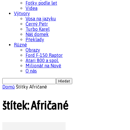
Fotky podle let
Videa
Výtvory
Vosa na jazyku
Černý Petr
Turbo Karel
Náš domek
Překlady
Různé
Obrazy
Ford F-150 Raptor
Atari 800 a spol.
Milionář na Nově
O nás
Domů
Štítky
Afričané
štítek: Afričané