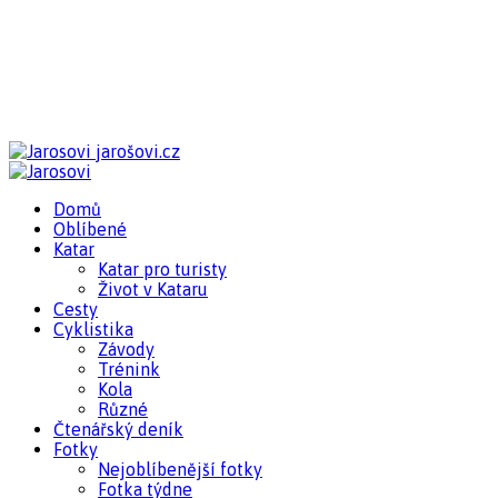
jarošovi.cz
Domů
Oblíbené
Katar
Katar pro turisty
Život v Kataru
Cesty
Cyklistika
Závody
Trénink
Kola
Různé
Čtenářský deník
Fotky
Nejoblíbenější fotky
Fotka týdne