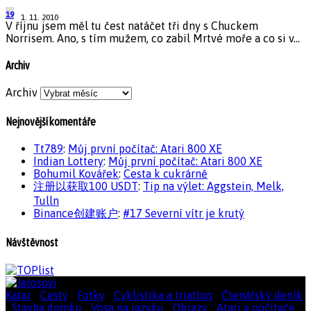
19
1. 11. 2010
V říjnu jsem měl tu čest natáčet tři dny s Chuckem
Norrisem. Ano, s tím mužem, co zabil Mrtvé moře a co si v...
Archiv
Archiv
Nejnovější komentáře
Tt789
:
Můj první počítač: Atari 800 XE
Indian Lottery
:
Můj první počítač: Atari 800 XE
Bohumil Kovářek
:
Cesta k cukrárně
注册以获取100 USDT
:
Tip na výlet: Aggstein, Melk,
Tulln
Binance创建账户
:
#17 Severní vítr je krutý
Návštěvnost
Katar
|
Cesty
|
Fotky
|
Cyklistika a triatlon
|
Čtenářský deník
|
Stavba domku
|
Vosa na jazyku
|
Obrazy
|
Atari a počítače
|