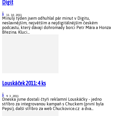
Digit
1
11. 10. 2011
Minulý týden jsem odhuhlal pár minut v Digitu,
neslavnějším, největším a nejdigitálnějším českém
podcastu, který dávají dohromady borci Petr Mára a Honza
Březina. Kluci...
Louskáček 2011: 4 ks
1
9. 3. 2011
Dneska jsme dostali čtyři reklamní Louskáčky - jedno
stříbro za integrovanou kampaň s Chuckem (první byla
Pepsi), další stříbro za web Chuckovice.cz a dva...