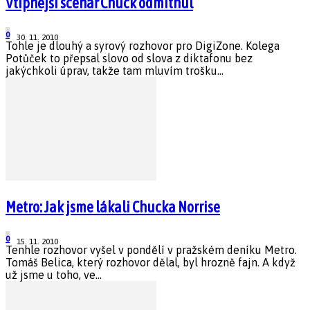
Vtipnější scénář Chuck odmítnul
0
30. 11. 2010
Tohle je dlouhý a syrový rozhovor pro DigiZone. Kolega
Potůček to přepsal slovo od slova z diktafonu bez
jakýchkoli úprav, takže tam mluvím trošku...
Metro: Jak jsme lákali Chucka Norrise
0
15. 11. 2010
Tenhle rozhovor vyšel v pondělí v pražském deníku Metro.
Tomáš Belica, který rozhovor dělal, byl hrozně fajn. A když
už jsme u toho, ve...