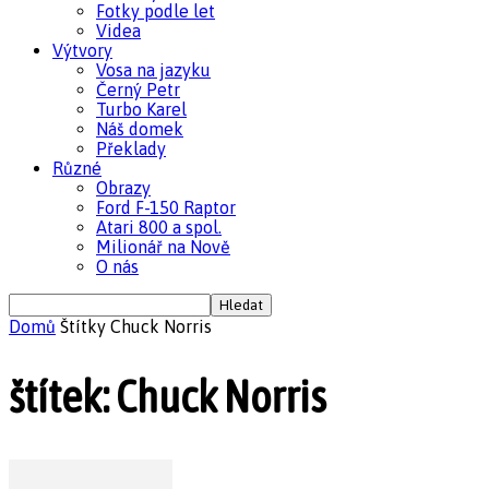
Fotky podle let
Videa
Výtvory
Vosa na jazyku
Černý Petr
Turbo Karel
Náš domek
Překlady
Různé
Obrazy
Ford F-150 Raptor
Atari 800 a spol.
Milionář na Nově
O nás
Domů
Štítky
Chuck Norris
štítek: Chuck Norris