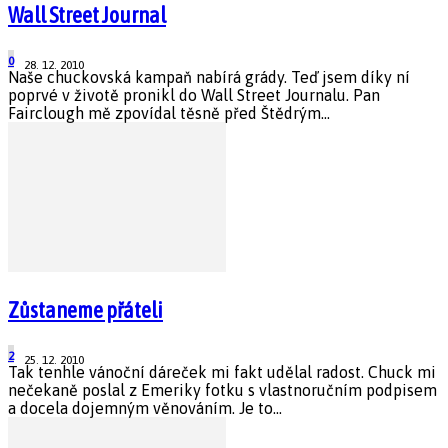
Wall Street Journal
0
28. 12. 2010
Naše chuckovská kampaň nabírá grády. Teď jsem díky ní
poprvé v životě pronikl do Wall Street Journalu. Pan
Fairclough mě zpovídal těsně před Štědrým...
Zůstaneme přáteli
2
25. 12. 2010
Tak tenhle vánoční dáreček mi fakt udělal radost. Chuck mi
nečekaně poslal z Emeriky fotku s vlastnoručním podpisem
a docela dojemným věnováním. Je to...