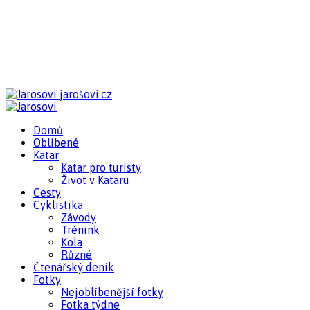
jarošovi.cz
Domů
Oblíbené
Katar
Katar pro turisty
Život v Kataru
Cesty
Cyklistika
Závody
Trénink
Kola
Různé
Čtenářský deník
Fotky
Nejoblíbenější fotky
Fotka týdne