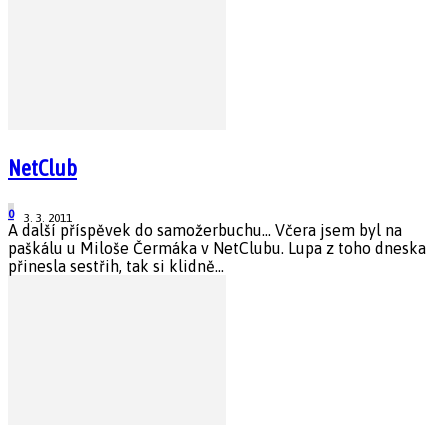
NetClub
0
3. 3. 2011
A další příspěvek do samožerbuchu... Včera jsem byl na
paškálu u Miloše Čermáka v NetClubu. Lupa z toho dneska
přinesla sestřih, tak si klidně...