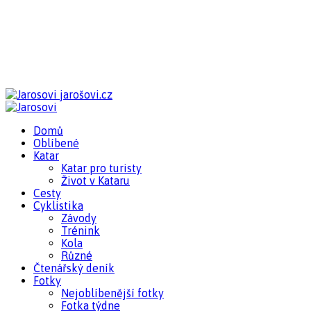
jarošovi.cz
Domů
Oblíbené
Katar
Katar pro turisty
Život v Kataru
Cesty
Cyklistika
Závody
Trénink
Kola
Různé
Čtenářský deník
Fotky
Nejoblíbenější fotky
Fotka týdne