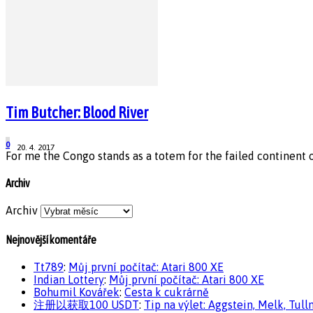
Tim Butcher: Blood River
0
20. 4. 2017
For me the Congo stands as a totem for the failed continent o
Archiv
Archiv
Nejnovější komentáře
Tt789
:
Můj první počítač: Atari 800 XE
Indian Lottery
:
Můj první počítač: Atari 800 XE
Bohumil Kovářek
:
Cesta k cukrárně
注册以获取100 USDT
:
Tip na výlet: Aggstein, Melk, Tull