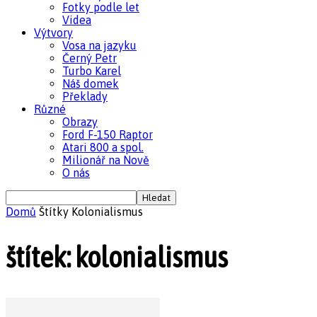
Fotky podle let
Videa
Výtvory
Vosa na jazyku
Černý Petr
Turbo Karel
Náš domek
Překlady
Různé
Obrazy
Ford F-150 Raptor
Atari 800 a spol.
Milionář na Nově
O nás
Domů
Štítky
Kolonialismus
štítek: kolonialismus