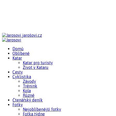
jarošovi.cz
Domů
Oblíbené
Katar
Katar pro turisty
Život v Kataru
Cesty
Cyklistika
Závody
Trénink
Kola
Různé
Čtenářský deník
Fotky
Nejoblíbenější fotky
Fotka týdne