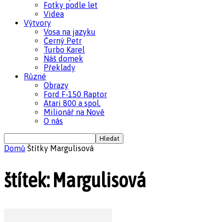
Fotky podle let
Videa
Výtvory
Vosa na jazyku
Černý Petr
Turbo Karel
Náš domek
Překlady
Různé
Obrazy
Ford F-150 Raptor
Atari 800 a spol.
Milionář na Nově
O nás
Domů
Štítky
Margulisová
štítek: Margulisová