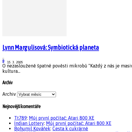
Lynn Margulisová: Symbiotická planeta
0
15. 3. 2005
O nezaslouženě špatné pověsti mikrobů "Každý z nás je masiv
kultura...
Archiv
Archiv
Nejnovější komentáře
Tt789
:
Můj první počítač: Atari 800 XE
Indian Lottery
:
Můj první počítač: Atari 800 XE
Bohumil Kovářek
:
Cesta k cukrárně