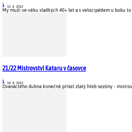
1
13. 6. 2022
My muži ve věku sladkých 40+ let a s velocipédem u boku to n
21/22 Mistrovství Kataru v časovce
1
16. 4. 2022
Dvanáctého dubna konečně přišel zlatý hřeb sezóny - mistrovst