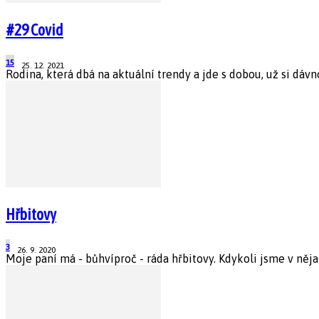
#29 Covid
15
25. 12. 2021
Rodina, která dbá na aktuální trendy a jde s dobou, už si dávno
Hřbitovy
3
26. 9. 2020
Moje paní má - bůhvíproč - ráda hřbitovy. Kdykoli jsme v něja