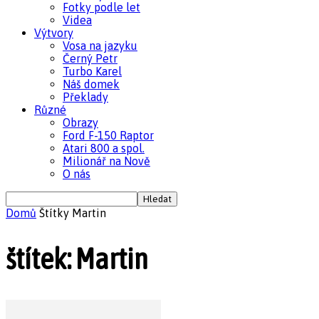
Fotky podle let
Videa
Výtvory
Vosa na jazyku
Černý Petr
Turbo Karel
Náš domek
Překlady
Různé
Obrazy
Ford F-150 Raptor
Atari 800 a spol.
Milionář na Nově
O nás
Domů
Štítky
Martin
štítek: Martin