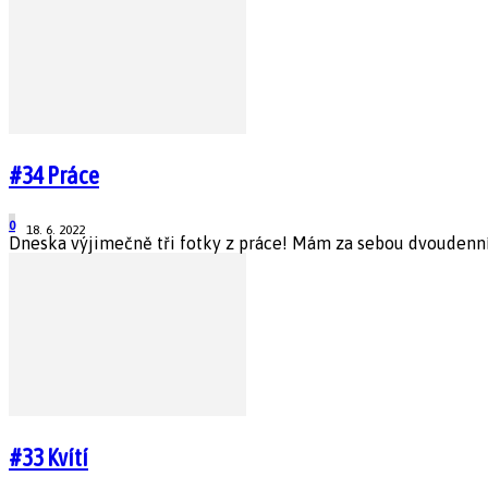
#34 Práce
0
18. 6. 2022
Dneska výjimečně tři fotky z práce! Mám za sebou dvoudenní n
#33 Kvítí