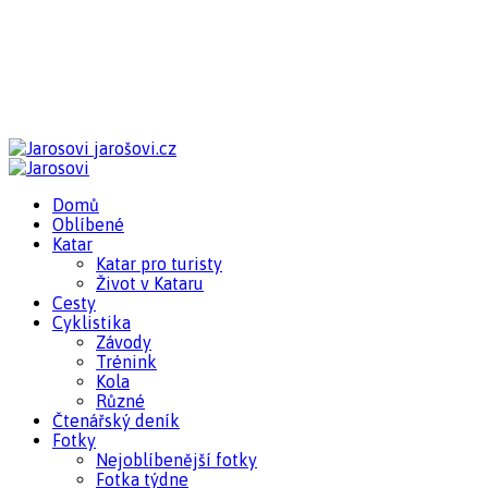
jarošovi.cz
Domů
Oblíbené
Katar
Katar pro turisty
Život v Kataru
Cesty
Cyklistika
Závody
Trénink
Kola
Různé
Čtenářský deník
Fotky
Nejoblíbenější fotky
Fotka týdne