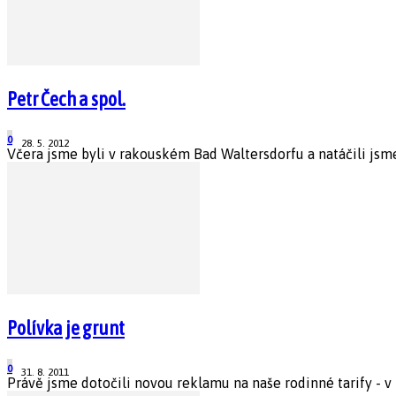
Petr Čech a spol.
0
28. 5. 2012
Včera jsme byli v rakouském Bad Waltersdorfu a natáčili jsme
Polívka je grunt
0
31. 8. 2011
Právě jsme dotočili novou reklamu na naše rodinné tarify - v tel