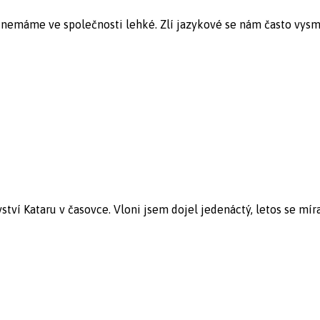
emáme ve společnosti lehké. Zlí jazykové se nám často vysmíva
ví Kataru v časovce. Vloni jsem dojel jedenáctý, letos se míra 