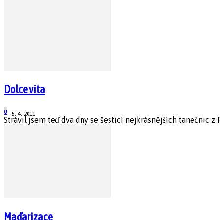
Dolce vita
0
5. 4. 2011
Strávil jsem teď dva dny se šesticí nejkrásnějších tanečnic z
Maďarizace