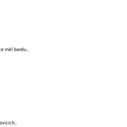
ce měl bandu...
vicích...