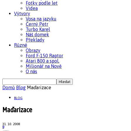
Fotky podle let
Videa
Výtvory
Vosa na jazyku
Černý Petr
Turbo Karel
Náš domek
Překlady
Různé
Obrazy
Ford F-150 Raptor
Atari 800 a spol.
Milionář na Nově
O nás
Domů
Blog
Maďarizace
BLOG
Maďarizace
31. 10. 2008
0