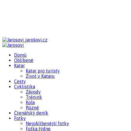
jarošovi.cz
Domů
Oblíbené
Katar
Katar pro turisty
Život v Kataru
Cesty
Cyklistika
Závody
Trénink
Kola
Různé
Čtenářský deník
Fotky
Nejoblíbenější fotky
Fotka týdne