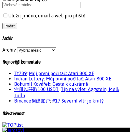
Uložit jméno, email a web pro příště
Archiv
Archiv
Nejnovější komentáře
Tt789
:
Můj první počítač: Atari 800 XE
Indian Lottery
:
Můj první počítač: Atari 800 XE
Bohumil Kovářek
:
Cesta k cukrárně
注册以获取100 USDT
:
Tip na výlet: Aggstein, Melk,
Tulln
Binance创建账户
:
#17 Severní vítr je krutý
Návštěvnost