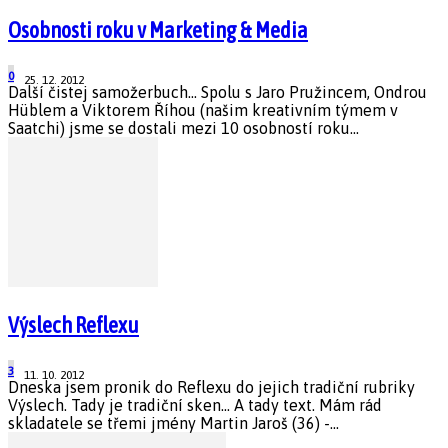
Osobnosti roku v Marketing & Media
0
25. 12. 2012
Další čistej samožerbuch... Spolu s Jaro Pružincem, Ondrou
Hüblem a Viktorem Říhou (našim kreativním týmem v
Saatchi) jsme se dostali mezi 10 osobností roku...
Výslech Reflexu
3
11. 10. 2012
Dneska jsem pronik do Reflexu do jejich tradiční rubriky
Výslech. Tady je tradiční sken... A tady text. Mám rád
skladatele se třemi jmény Martin Jaroš (36) -...