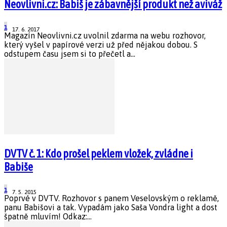
Neovlivni.cz: Babiš je zábavnější produkt než aviváž
1
17. 6. 2017
Magazín Neovlivni.cz uvolnil zdarma na webu rozhovor,
který vyšel v papírové verzi už před nějakou dobou. S
odstupem času jsem si to přečetl a...
DVTV č. 1: Kdo prošel peklem vložek, zvládne i
Babiše
1
7. 5. 2015
Poprvé v DVTV. Rozhovor s panem Veselovským o reklamě,
panu Babišovi a tak. Vypadám jako Saša Vondra light a dost
špatně mluvím! Odkaz:...