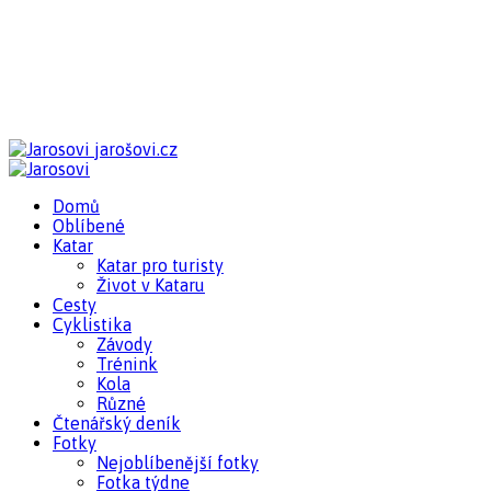
jarošovi.cz
Domů
Oblíbené
Katar
Katar pro turisty
Život v Kataru
Cesty
Cyklistika
Závody
Trénink
Kola
Různé
Čtenářský deník
Fotky
Nejoblíbenější fotky
Fotka týdne