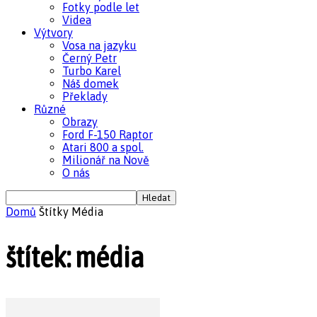
Fotky podle let
Videa
Výtvory
Vosa na jazyku
Černý Petr
Turbo Karel
Náš domek
Překlady
Různé
Obrazy
Ford F-150 Raptor
Atari 800 a spol.
Milionář na Nově
O nás
Domů
Štítky
Média
štítek: média