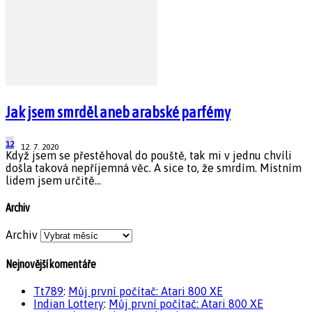
Jak jsem smrděl aneb arabské parfémy
12
12. 7. 2020
Když jsem se přestěhoval do pouště, tak mi v jednu chvíli
došla taková nepříjemná věc. A sice to, že smrdím. Místním
lidem jsem určitě...
Archiv
Archiv
Nejnovější komentáře
Tt789
:
Můj první počítač: Atari 800 XE
Indian Lottery
:
Můj první počítač: Atari 800 XE