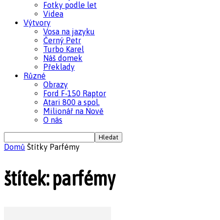
Fotky podle let
Videa
Výtvory
Vosa na jazyku
Černý Petr
Turbo Karel
Náš domek
Překlady
Různé
Obrazy
Ford F-150 Raptor
Atari 800 a spol.
Milionář na Nově
O nás
Domů
Štítky
Parfémy
štítek: parfémy