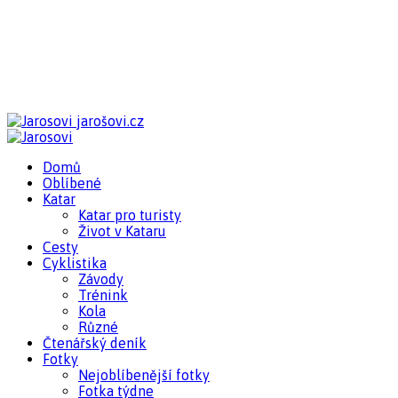
jarošovi.cz
Domů
Oblíbené
Katar
Katar pro turisty
Život v Kataru
Cesty
Cyklistika
Závody
Trénink
Kola
Různé
Čtenářský deník
Fotky
Nejoblíbenější fotky
Fotka týdne