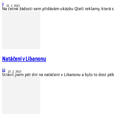
7
23. 2. 2013
Na četné žádosti sem přidávám ukázku Qtelí reklamy, která se m
Natáčení v Libanonu
12
23. 2. 2013
Strávil jsem pět dní na natáčení v Libanonu a bylo to dost pěk