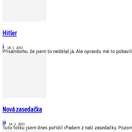
Hitler
1
18. 1. 2013
Přisámbohu, že jsem to nedělal já. Ale opravdu mě to pobavil
Nová zasedačka
29
16. 1. 2013
Tuto fotku jsem dnes pořídil iPadem z naší zasedačky. Pozorné