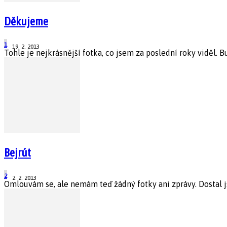
Děkujeme
1
19. 2. 2013
Tohle je nejkrásnější fotka, co jsem za poslední roky viděl. 
Bejrút
2
2. 2. 2013
Omlouvám se, ale nemám teď žádný fotky ani zprávy. Dostal j