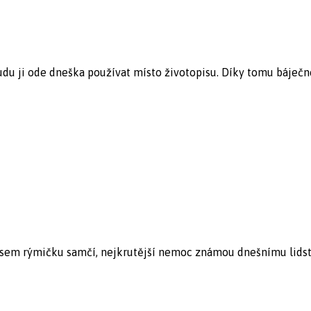
Budu ji ode dneška používat místo životopisu. Díky tomu báječn
sem rýmičku samčí, nejkrutější nemoc známou dnešnímu lidstvu