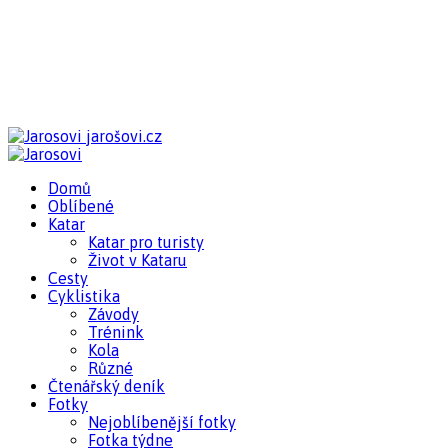
jarošovi.cz
Domů
Oblíbené
Katar
Katar pro turisty
Život v Kataru
Cesty
Cyklistika
Závody
Trénink
Kola
Různé
Čtenářský deník
Fotky
Nejoblíbenější fotky
Fotka týdne