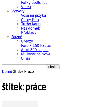
Fotky podle let
Videa
Výtvory
Vosa na jazyku
Černý Petr
Turbo Karel
Náš domek
Překlady
Různé
Obrazy
Ford F-150 Raptor
Atari 800 a spol.
Milionář na Nově
O nás
Domů
Štítky
Práce
štítek: práce