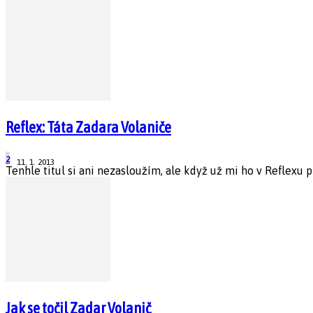
Reflex: Táta Zadara Volaniče
2
11. 1. 2013
Tenhle titul si ani nezasloužím, ale když už mi ho v Reflexu p
Jak se točil Zadar Volanič