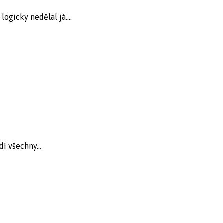
ogicky nedělal já....
í všechny...