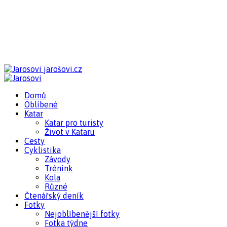
jarošovi.cz
Domů
Oblíbené
Katar
Katar pro turisty
Život v Kataru
Cesty
Cyklistika
Závody
Trénink
Kola
Různé
Čtenářský deník
Fotky
Nejoblíbenější fotky
Fotka týdne