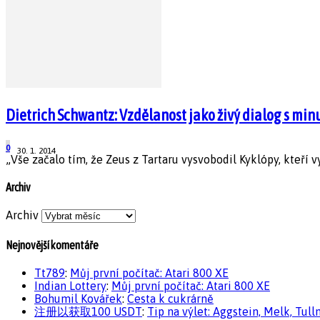
Dietrich Schwantz: Vzdělanost jako živý dialog s min
0
30. 1. 2014
„Vše začalo tím, že Zeus z Tartaru vysvobodil Kyklópy, kteří v
Archiv
Archiv
Nejnovější komentáře
Tt789
:
Můj první počítač: Atari 800 XE
Indian Lottery
:
Můj první počítač: Atari 800 XE
Bohumil Kovářek
:
Cesta k cukrárně
注册以获取100 USDT
:
Tip na výlet: Aggstein, Melk, Tull