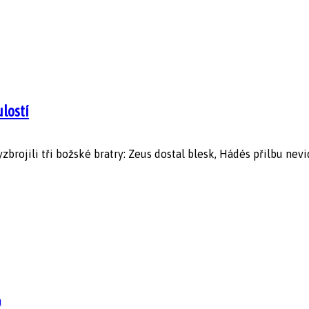
ulostí
yzbrojili tři božské bratry: Zeus dostal blesk, Hádés přilbu nev
n