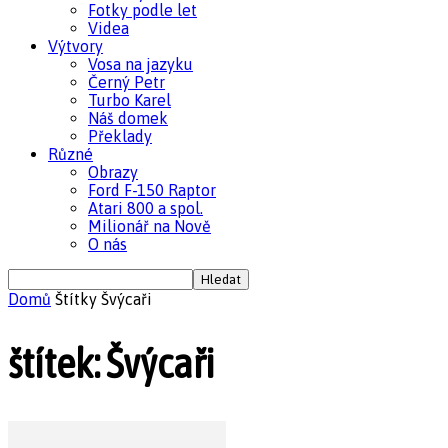
Fotky podle let
Videa
Výtvory
Vosa na jazyku
Černý Petr
Turbo Karel
Náš domek
Překlady
Různé
Obrazy
Ford F-150 Raptor
Atari 800 a spol.
Milionář na Nově
O nás
Domů
Štítky
Švýcaři
štítek: Švýcaři