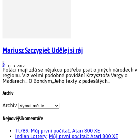
Mariusz Szczygieł: Udělej si ráj
0
10. 3. 2012
Poláci mají zdá se nějakou potřebu psát o jiných národech v
regionu. Viz velmi podobné povídání Krzysztofa Vargy o
Maďarech... O Bondym„Jeho texty z padesátých...
Archiv
Archiv
Nejnovější komentáře
Tt789
:
Můj první počítač: Atari 800 XE
Indian Lottery
:
Můj první počítač: Atari 800 XE