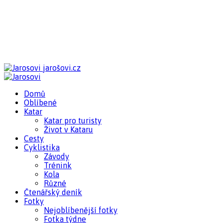
jarošovi.cz
Domů
Oblíbené
Katar
Katar pro turisty
Život v Kataru
Cesty
Cyklistika
Závody
Trénink
Kola
Různé
Čtenářský deník
Fotky
Nejoblíbenější fotky
Fotka týdne