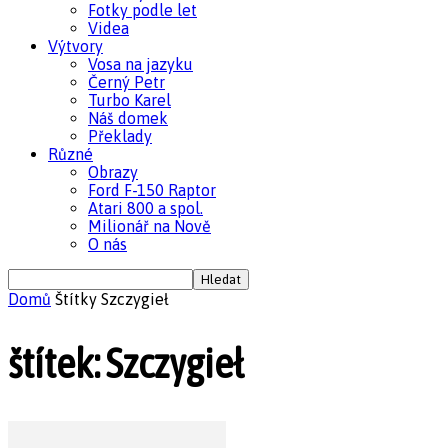
Fotky podle let
Videa
Výtvory
Vosa na jazyku
Černý Petr
Turbo Karel
Náš domek
Překlady
Různé
Obrazy
Ford F-150 Raptor
Atari 800 a spol.
Milionář na Nově
O nás
Domů
Štítky
Szczygieł
štítek: Szczygieł