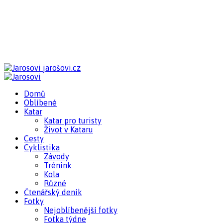
jarošovi.cz
Domů
Oblíbené
Katar
Katar pro turisty
Život v Kataru
Cesty
Cyklistika
Závody
Trénink
Kola
Různé
Čtenářský deník
Fotky
Nejoblíbenější fotky
Fotka týdne