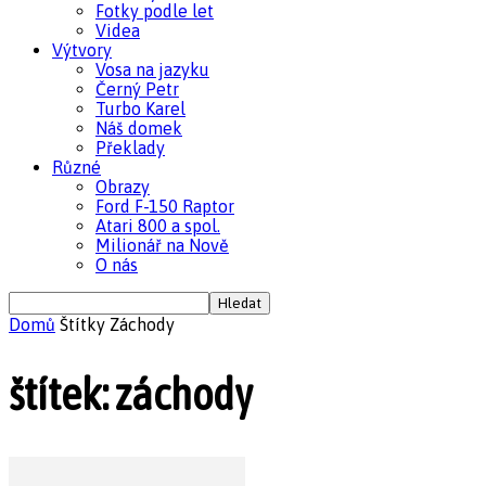
Fotky podle let
Videa
Výtvory
Vosa na jazyku
Černý Petr
Turbo Karel
Náš domek
Překlady
Různé
Obrazy
Ford F-150 Raptor
Atari 800 a spol.
Milionář na Nově
O nás
Domů
Štítky
Záchody
štítek: záchody