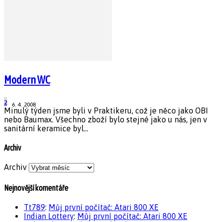
Modern WC
2
6. 4. 2008
Minulý týden jsme byli v Praktikeru, což je něco jako OBI
nebo Baumax. Všechno zboží bylo stejné jako u nás, jen v
sanitární keramice byl...
Archiv
Archiv
Nejnovější komentáře
Tt789
:
Můj první počítač: Atari 800 XE
Indian Lottery
:
Můj první počítač: Atari 800 XE