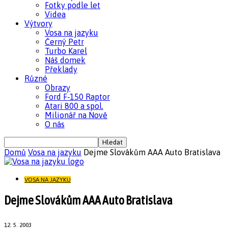
Fotky podle let
Videa
Výtvory
Vosa na jazyku
Černý Petr
Turbo Karel
Náš domek
Překlady
Různé
Obrazy
Ford F-150 Raptor
Atari 800 a spol.
Milionář na Nově
O nás
Domů
Vosa na jazyku
Dejme Slovákům AAA Auto Bratislava
VOSA NA JAZYKU
Dejme Slovákům AAA Auto Bratislava
12. 5. 2003