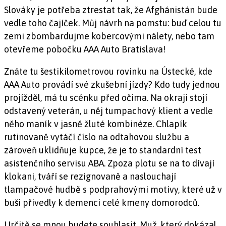
Slováky je potřeba ztrestat tak, že Afghánistán bude
vedle toho čajíček. Můj návrh na pomstu: buď celou tu
zemi zbombardujme kobercovými nálety, nebo tam
otevřeme pobočku AAA Auto Bratislava!
Znáte tu šestikilometrovou rovinku na Ústecké, kde
AAA Auto provádí své zkušební jízdy? Kdo tudy jednou
projížděl, má tu scénku před očima. Na okraji stojí
odstavený veterán, u něj tumpachový klient a vedle
něho maník v jasně žluté kombinéze. Chlapík
rutinovaně vytáčí číslo na odtahovou službu a
zároveň uklidňuje kupce, že je to standardní test
asistenčního servisu ABA. Zpoza plotu se na to dívají
klokani, tváří se rezignovaně a naslouchají
tlampačové hudbě s podprahovými motivy, které už v
buši přivedly k demenci celé kmeny domorodců.
Určitě se mnou budete souhlasit. Muž, který dokázal