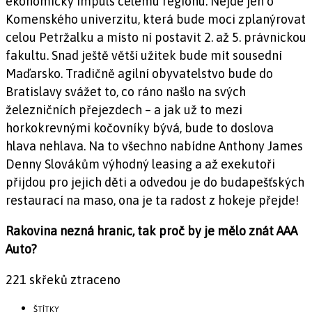
ekonomický impuls celému regionu. Nejde jen o
Komenského univerzitu, která bude moci zplanýrovat
celou Petržalku a místo ní postavit 2. až 5. právnickou
fakultu. Snad ještě větší užitek bude mít sousední
Maďarsko. Tradičně agilní obyvatelstvo bude do
Bratislavy svážet to, co ráno našlo na svých
železničních přejezdech – a jak už to mezi
horkokrevnými kočovníky bývá, bude to doslova
hlava nehlava. Na to všechno nabídne Anthony James
Denny Slovákům výhodný leasing a až exekutoři
přijdou pro jejich děti a odvedou je do budapešťských
restaurací na maso, ona je ta radost z hokeje přejde!
Rakovina nezná hranic, tak proč by je mělo znát AAA
Auto?
221 skřeků ztraceno
ŠTÍTKY