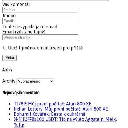
Váš komentář
Jméno
Tohle nevypadá jako email!
Email (zůstane tajný)
Uložit jméno, email a web pro příště
Archiv
Archiv
Nejnovější komentáře
Tt789
:
Můj první počítač: Atari 800 XE
Indian Lottery
:
Můj první počítač: Atari 800 XE
Bohumil Kovářek
:
Cesta k cukrárně
注册以获取100 USDT
:
Tip na výlet: Aggstein, Melk,
Tulln