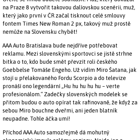
na Praze 8 vytvořit takovou dalíovskou scenérii, muž,
který jako první v ČR začal tisknout celé smlouvy
fontem Times New Roman 2 px, takový muž prostě
nemůže na Slovensku chybět!
AAA Auto Bratislava bude nejdříve potřebovat
reklamu. Mezi slovenskými sportovci se jistě strhne
bitka o to, kdo bude smět převzít roli českého
Goebbelse Tomáše Engeho. Už vidím Miro Šatana, jak
stojí u přelakovaného Fordu Scorpio a do televize
pronáší ono legendární „Hu hu hu hu hu – verte
profesionálom.“ Zadečky slovenských modelek se
přitom budou o auto opírat tak rafinovaně, že když za
sebou Miro bouchne dveřmi, ani jeden blatník
neupadne. Tohle áčka umí!
Příchod AAA Auto samozřejmě dá mohutný