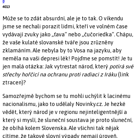
0
4013
Může se to zdát absurdní, ale je to tak. O víkendu
jsme se nechali porazit lidmi, kteří ve volném čase
vydávají zvuky jako „ťava“ nebo „čučoriedka“. Chápu,
že vaše kulaté slovanské tváře jsou zrůzněny
zklamáním. Ale nebyla by to Vosa na jazyku, aby
neměla na vaši depresi lék! Pojďme se pomstít! Je tu
jen malá otázka: Jak vytrestat národ, který
potírá své
střechy hořčicí na ochranu proti radiaci z Iráku
(link
ztracen)?
Samozřejmě bychom se tu mohli uchýlit k lacinému
nacionalismu, jako to udělaly Novinky.cz. Je hezké
vědět, který národ je v regionu nejinteligentnější a
který si myslí, že sluneční soustava je proto sluneční,
že obíhá kolem Slovenska. Ale všichni tak nějak
cítíme, že takové slovní výpady nemají úroveň.