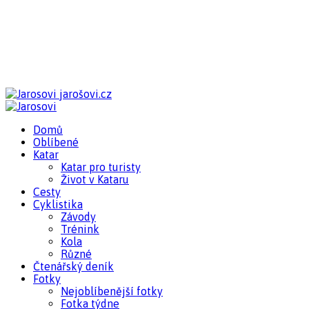
jarošovi.cz
Domů
Oblíbené
Katar
Katar pro turisty
Život v Kataru
Cesty
Cyklistika
Závody
Trénink
Kola
Různé
Čtenářský deník
Fotky
Nejoblíbenější fotky
Fotka týdne