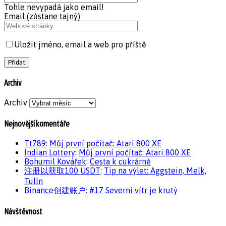
Tohle nevypadá jako email!
Email (zůstane tajný)
Uložit jméno, email a web pro příště
Archiv
Archiv
Nejnovější komentáře
Tt789
:
Můj první počítač: Atari 800 XE
Indian Lottery
:
Můj první počítač: Atari 800 XE
Bohumil Kovářek
:
Cesta k cukrárně
注册以获取100 USDT
:
Tip na výlet: Aggstein, Melk,
Tulln
Binance创建账户
:
#17 Severní vítr je krutý
Návštěvnost