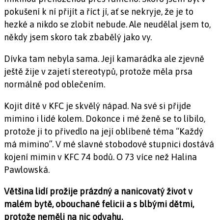
pokušení k ní přijít a říct jí, ať se nekryje, že je to
hezké a nikdo se zlobit nebude. Ale neudělal jsem to,
někdy jsem skoro tak zbabělý jako vy.
Dívka tam nebyla sama. Její kamarádka ale zjevně
ještě žije v zajetí stereotypů, protože měla prsa
normálně pod oblečením.
Kojit dítě v KFC je skvělý nápad. Na své si přijde
mimino i lidé kolem. Dokonce i mé ženě se to líbilo,
protože ji to přivedlo na její oblíbené téma “Každý
má mimino”. V mé slavné stobodové stupnici dostává
kojení mimin v KFC 74 bodů. O 73 více než Halina
Pawlowská.
Většina lidí prožije prázdný a nanicovatý život v
malém bytě, obouchané felicii a s blbými dětmi,
protože neměli na nic odvahu.