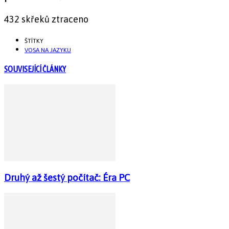
432 skřeků ztraceno
ŠTÍTKY
VOSA NA JAZYKU
SOUVISEJÍCÍ ČLÁNKY
Druhý až šestý počítač: Éra PC