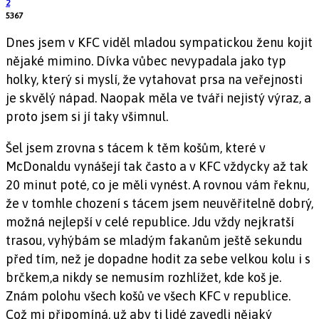
2
5367
Dnes jsem v KFC viděl mladou sympatickou ženu kojit
nějaké mimino. Dívka vůbec nevypadala jako typ
holky, který si myslí, že vytahovat prsa na veřejnosti
je skvělý nápad. Naopak měla ve tváři nejistý výraz, a
proto jsem si jí taky všimnul.
Šel jsem zrovna s tácem k těm košům, které v
McDonaldu vynášejí tak často a v KFC vždycky až tak
20 minut poté, co je měli vynést. A rovnou vám řeknu,
že v tomhle chození s tácem jsem neuvěřitelně dobrý,
možná nejlepší v celé republice. Jdu vždy nejkratší
trasou, vyhýbám se mladým fakanům ještě sekundu
před tím, než je dopadne hodit za sebe velkou kolu i s
brčkem,a nikdy se nemusím rozhlížet, kde koš je.
Znám polohu všech košů ve všech KFC v republice.
Což mi připomíná, už aby ti lidé zavedli nějaký