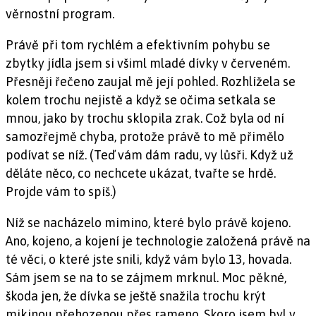
věrnostní program.
Právě při tom rychlém a efektivním pohybu se
zbytky jídla jsem si všiml mladé dívky v červeném.
Přesněji řečeno zaujal mě její pohled. Rozhlížela se
kolem trochu nejistě a když se očima setkala se
mnou, jako by trochu sklopila zrak. Což byla od ní
samozřejmě chyba, protože právě to mě přimělo
podívat se níž. (Teď vám dám radu, vy lůsři. Když už
děláte něco, co nechcete ukázat, tvařte se hrdě.
Projde vám to spíš.)
Níž se nacházelo mimino, které bylo právě kojeno.
Ano, kojeno, a kojení je technologie založená právě na
té věci, o které jste snili, když vám bylo 13, hovada.
Sám jsem se na to se zájmem mrknul. Moc pěkné,
škoda jen, že dívka se ještě snažila trochu krýt
mikinou přehozenou přes rameno. Skoro jsem byl v