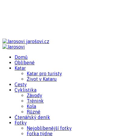
jarošovi.cz
Domů
Oblíbené
Katar
Katar pro turisty
Život v Kataru
Cesty
Cyklistika
Závody
Trénink
Kola
Různé
Čtenářský deník
Fotky
Nejoblíbenější fotky
Fotka týdne