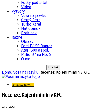
Fotky podle let
Videa
Výtvory
Vosa na jazyku
Černý Petr
Turbo Karel
Náš domek
Překlady
Různé
Obrazy
Ford F-150 Raptor
Atari 800 a spol.
Milionář na Nově
O nás
Domů
Vosa na jazyku
Recenze: Kojení mimin v KFC
VOSA NA JAZYKU
Recenze: Kojení mimin v KFC
23. 3. 2003